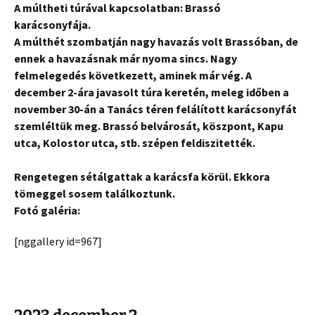
A múltheti túrával kapcsolatban: Brassó
karácsonyfája.
A múlthét szombatján nagy havazás volt Brassóban, de
ennek a havazásnak már nyoma sincs. Nagy
felmelegedés következett, aminek már vég. A
december 2-ára javasolt túra keretén, meleg időben a
november 30-án a Tanács téren felálított karácsonyfát
szemléltük meg. Brassó belvárosát, köszpont, Kapu
utca, Kolostor utca, stb. szépen feldiszitették.
Rengetegen sétálgattak a karácsfa körül. Ekkora
tömeggel sosem találkoztunk.
Fotó galéria:
[nggallery id=967]