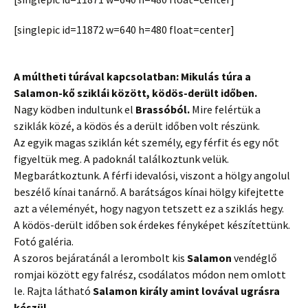
[singlepic id=11872 w=640 h=480 float=center]
A múltheti túrával kapcsolatban: Mikulás túra a
Salamon-kő sziklái között, ködös-derült időben.
Nagy ködben indultunk el
Brassóból.
Mire felértük a
sziklák közé, a ködös és a derült időben volt részünk.
Az egyik magas sziklán két személy, egy férfit és egy nőt
figyeltük meg. A padoknál találkoztunk velük.
Megbarátkoztunk. A férfi idevalósi, viszont a hölgy angolul
beszélő kínai tanárnő. A barátságos kínai hölgy kifejtette
azt a véleményét, hogy nagyon tetszett ez a sziklás hegy.
A ködös-derült időben sok érdekes fényképet készítettünk.
Fotó galéria.
A szoros bejáratánál a lerombolt kis
Salamon
vendéglő
romjai között egy falrész, csodálatos módon nem omlott
le. Rajta látható
Salamon király amint lovával ugrásra
készül.