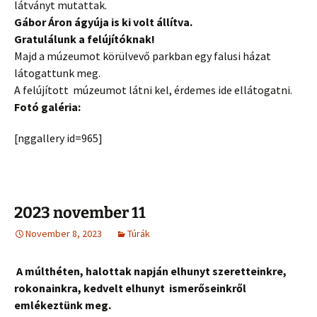
látványt mutattak.
Gábor Áron ágyúja is ki volt állítva.
Gratulálunk a felújítóknak!
Majd a múzeumot körülvevő parkban egy falusi házat
látogattunk meg.
A felújított múzeumot látni kel, érdemes ide ellátogatni.
Fotó galéria:
[nggallery id=965]
2023 november 11
November 8, 2023
Túrák
A múlthéten, halottak napján elhunyt szeretteinkre,
rokonainkra, kedvelt elhunyt ismerőseinkről
emlékeztünk meg.