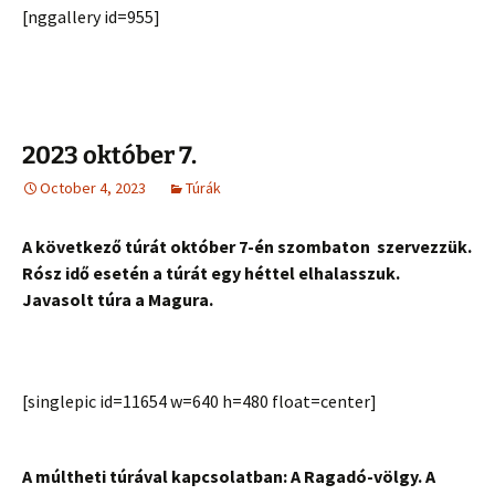
[nggallery id=955]
2023 október 7.
October 4, 2023
Túrák
A következő túrát október 7-én szombaton szervezzük.
Rósz idő esetén a túrát egy héttel elhalasszuk.
Javasolt túra a Magura.
[singlepic id=11654 w=640 h=480 float=center]
A múltheti túrával kapcsolatban: A Ragadó-völgy. A