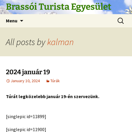
Skip
Brassói Turista Egyesület
to
content
Search
Menu
for:
All posts by
kalman
2024 január 19
January 10, 2024
Túrák
Túrát legközelebb január 19-én szervezünk.
[singlepic id=11899]
[singlepic id=11900]