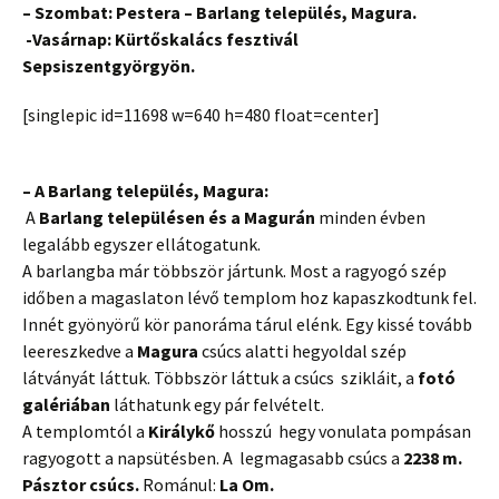
– Szombat: Pestera – Barlang település, Magura.
-Vasárnap: Kürtőskalács fesztivál
Sepsiszentgyörgyön.
[singlepic id=11698 w=640 h=480 float=center]
– A Barlang település, Magura:
A
Barlang településen és a Magurán
minden évben
legalább egyszer ellátogatunk.
A barlangba már többször jártunk. Most a ragyogó szép
időben a magaslaton lévő templom hoz kapaszkodtunk fel.
Innét gyönyörű kör panoráma tárul elénk. Egy kissé tovább
leereszkedve a
Magura
csúcs alatti hegyoldal szép
látványát láttuk. Többször láttuk a csúcs szikláit, a
fotó
galériában
láthatunk egy pár felvételt.
A templomtól a
Királykő
hosszú hegy vonulata pompásan
ragyogott a napsütésben. A legmagasabb csúcs a
2238 m.
Pásztor csúcs.
Románul:
La Om.