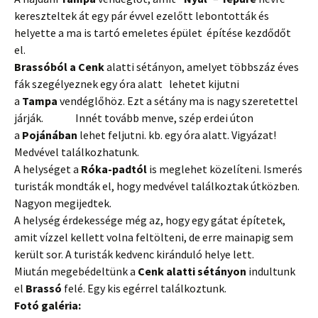
kereszteltek át egy pár évvel ezelőtt lebontották és
helyette a ma is tartó emeletes épület építése kezdődőt
el.
Brassóból a Cenk
alatti sétányon, amelyet többszáz éves
fák szegélyeznek egy óra alatt lehetet kijutni
a
Tampa
vendéglőhöz. Ezt a sétány ma is nagy szeretettel
járják. Innét tovább menve, szép erdei úton
a
Pojánában
lehet feljutni. kb. egy óra alatt. Vigyázat!
Medvével találkozhatunk.
A helységet a
Róka-padtól
is meglehet közelíteni. Ismerés
turisták mondták el, hogy medvével találkoztak útközben.
Nagyon megijedtek.
A helység érdekessége még az, hogy egy gátat építetek,
amit vízzel kellett volna feltölteni, de erre mainapig sem
került sor. A turisták kedvenc kiránduló helye lett.
Miután megebédeltünk a
Cenk alatti sétányon
indultunk
el
Brassó
felé. Egy kis egérrel találkoztunk.
Fotó galéria: