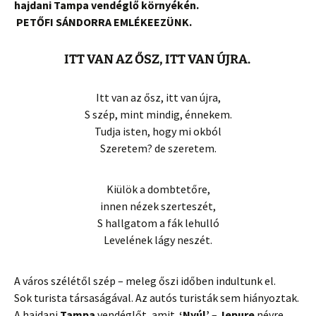
hajdani Tampa vendéglő környékén.
PETŐFI SÁNDORRA EMLÉKEEZÜNK.
ITT VAN AZ ŐSZ, ITT VAN ÚJRA.
Itt van az ősz, itt van újra,
S szép, mint mindig, énnekem.
Tudja isten, hogy mi okból
Szeretem? de szeretem.
Kiülök a dombtetőre,
innen nézek szerteszét,
S hallgatom a fák lehulló
Levelének lágy neszét.
A város szélétől szép – meleg őszi időben indultunk el.
Sok
turista
társaságával. Az autós turisták sem hiányoztak.
A hajdani
Tampa
vendéglőt, amit
‘Nyúl’
–
Iepure
névre