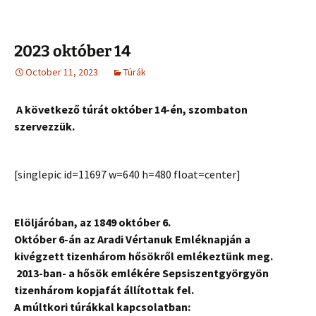
2023 október 14
October 11, 2023
Túrák
A következő túrát október 14-én, szombaton
szervezzük.
[singlepic id=11697 w=640 h=480 float=center]
Elöljáróban, az 1849 október 6.
Október 6-án az Aradi Vértanuk Emléknapján a
kivégzett tizenhárom hősökről emlékeztünk meg.
2013-ban- a hősök emlékére Sepsiszentgyörgyön
tizenhárom kopjafát állítottak fel.
A múltkori túrákkal kapcsolatban: