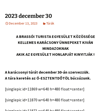
2023 december 30
December 13, 2023
Túrák
A BRASSÓI TURISTA EGYESÜLET KÖZÖSSÉGE
KELLEMES KARÁCSONY ÜNNEPEKET KIVÁN
MINDAZOKNAK
AKIK AZ EGYESÜLET HONLAPJÁT KINYITJÁK
!
A karácsonyi túrát december 30-án szervezzük.
A túra keretén az Ó-ESZTENTDŐTÖL búcsúzunk.
[singlepic id=11869 w=640 h=480 float=center]
[singlepic id=11870 w=640 h=480 float=center]
[singlepic id=11871 w=640 h=480 float=center]