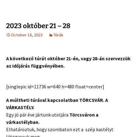
2023 október 21 – 28
October 18, 2023
Túrák
A következő túrát október 21-én, vagy 28-án szervezzük
az időjárás függvényében.
[singlepic id=11736 w=640 h=480 float=center]
A múltheti túrával kapcsolatban TÖRCSVÁR. A
VÁRKASTÉLY.
Egy jó pár éve jártunk utoljára
Törcsváron a
várkastélyban.
Elhatároztuk, hogy szombaton ezt a szép kastélyt
látogassuk meg.