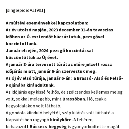
[singlepic id=11901]
A múltévi eseményekkel kapcsolatban:
Az év utolsó napján, 2023 december 31-én tavaszias
időben az Ó-esztendőt búcsúztatuk, pezsgővel
koccintottunk.
Január elsején, 2024 pezsgő koccintással
köszöntöttük az Új évet.
A január 8-ára tervezett túrát az előre jelzett rossz
időjárás miatt, január 6-án szerveztük meg.
Az Új év első túrája, január 6-án: a Brassó- Alsó és Felső-
Pojánába kirándultunk.
Az időjárás egy kissé felhős, de szélcsendes kellemes meleg
volt, sokkal melegebb, mint
Brassóban.
Hó, csak a
hegyoldalakon volt látható.
A gondola kiinduló helyétől, szép kilátás volt látható a
Napsütésben ragyogó
királykőre.
A fehéren,
behavazott
Búcsecs-hegység
is gyönyörködtette magát