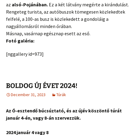
az
alsó-Pojánában.
Ez a két látvány megérte a kirándulást.
Rengeteg
turista
, az autóbuszok tömegesen közlekedtek
felfelé, a 100-as busz is közlekedett a gondoláig a
nagyállomásról minden órában.
Másnap, vasárnap egésznap esett az eső.
Fotó galéria:
[nggallery id=973]
BOLDOG ÚJ ÉVET 2024!
December 31, 2023
Túrák
Az Ó-esztendő búcsúztató, és az újév köszöntő túrát
január 4-én, vagy 8-án szervezzük.
2024 január 4 vagy 8