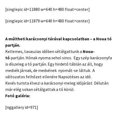
[singlepic id=11880 w=640 h=480 float=center]
[singlepic id=11879 w=640 h=480 float=center]
A múltheti karácsonyi túrával kapcsolatban – a Noua tó
partján.
Kellemes, tavaszias időben sétálgattunk a
Noua-
tó
partján. Hónak nyoma sehol sincs. Egy szép karácsonyfa
is díszeleg a tó partján. Egy hirdető táblán az áll, hogy
medvék járnak, de medvének nyomát-se láttuk. A
változatos felhőzet ellenére Napsütéses az idő.
Kevés
turista
élvezi a karácsonyi meleg időjárást. Délután
már elég sokan sétálgattak a tó körül.
Fotó galéria:
[nggallery id=971]