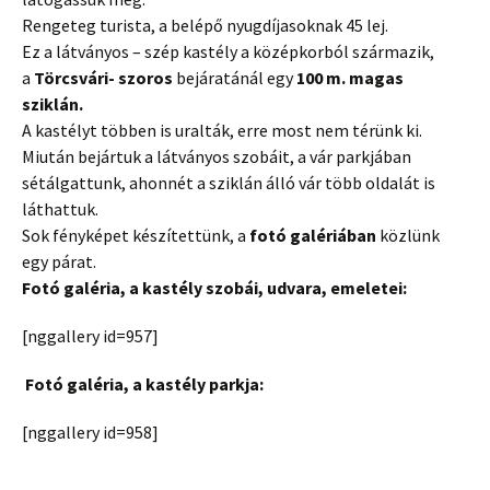
Rengeteg
turista
, a belépő nyugdíjasoknak 45 lej.
Ez a látványos – szép kastély a középkorból származik,
a
Törcsvári- szoros
bejáratánál egy
100 m. magas
sziklán.
A kastélyt többen is uralták, erre most nem térünk ki.
Miután bejártuk a látványos szobáit, a vár parkjában
sétálgattunk, ahonnét a sziklán álló vár több oldalát is
láthattuk.
Sok fényképet készítettünk, a
fotó galériában
közlünk
egy párat.
Fotó galéria, a kastély szobái, udvara, emeletei:
[nggallery id=957]
Fotó galéria, a kastély parkja:
[nggallery id=958]