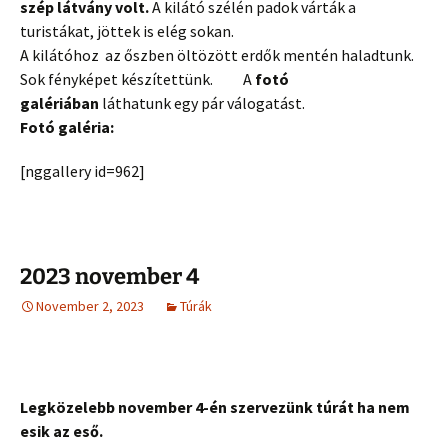
szép látvány volt.
A kilátó szélén padok várták a
turistákat, jöttek is elég sokan.
A kilátóhoz az őszben öltözött erdők mentén haladtunk.
Sok fényképet készítettünk. A
fotó
galériában
láthatunk egy pár válogatást.
Fotó galéria:
[nggallery id=962]
2023 november 4
November 2, 2023
Túrák
Legközelebb november 4-én szervezünk túrát ha nem
esik az eső.