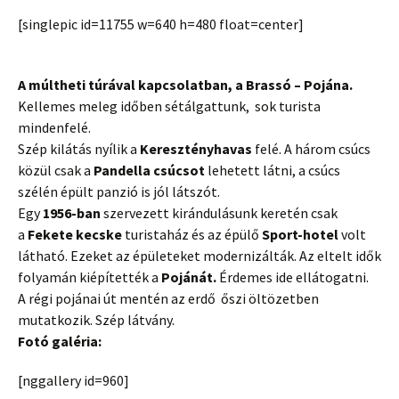
[singlepic id=11755 w=640 h=480 float=center]
A múltheti túrával kapcsolatban, a Brassó – Pojána.
Kellemes meleg időben sétálgattunk, sok turista
mindenfelé.
Szép kilátás nyílik a
Keresztényhavas
felé. A három csúcs
közül csak a
Pandella csúcsot
lehetett látni, a csúcs
szélén épült panzió is jól látszót.
Egy
1956-ban
szervezett kirándulásunk keretén csak
a
Fekete kecske
turistaház és az épülő
Sport-hotel
volt
látható. Ezeket az épületeket modernizálták. Az eltelt idők
folyamán kiépítették a
Pojánát.
Érdemes ide ellátogatni.
A régi pojánai út mentén az erdő őszi öltözetben
mutatkozik. Szép látvány.
Fotó galéria:
[nggallery id=960]