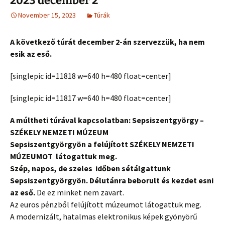
2023 december 2
November 15, 2023
Túrák
A következő túrát december 2-án szervezzük, ha nem
esik az eső.
[singlepic id=11818 w=640 h=480 float=center]
[singlepic id=11817 w=640 h=480 float=center]
A múltheti túrával kapcsolatban: Sepsiszentgyörgy –
SZÉKELY NEMZETI MÚZEUM
Sepsiszentgyörgyön a felújított SZÉKELY NEMZETI
MÚZEUMOT látogattuk meg.
Szép, napos, de szeles időben sétálgattunk
Sepsiszentgyörgyön. Délutánra beborult és kezdet esni
az eső.
De ez minket nem zavart.
Az euros pénzből felújított múzeumot látogattuk meg.
A modernizált, hatalmas elektronikus képek gyönyörű