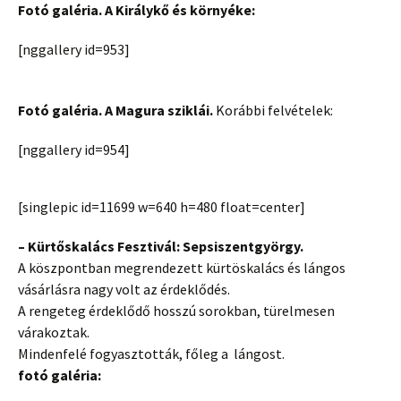
Fotó galéria. A Királykő és környéke:
[nggallery id=953]
Fotó galéria. A Magura sziklái.
Korábbi felvételek:
[nggallery id=954]
[singlepic id=11699 w=640 h=480 float=center]
– Kürtőskalács Fesztivál: Sepsiszentgyörgy.
A köszpontban megrendezett kürtöskalács és lángos
vásárlásra nagy volt az érdeklődés.
A rengeteg érdeklődő hosszú sorokban, türelmesen
várakoztak.
Mindenfelé fogyasztották, főleg a lángost.
fotó galéria: