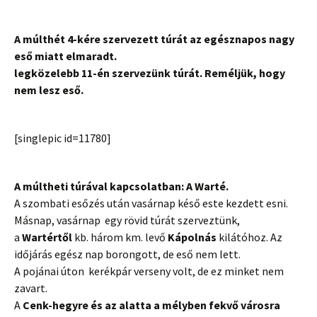
A múlthét 4-kére szervezett túrát az egésznapos nagy
eső miatt elmaradt.
legközelebb 11-én szervezünk túrát. Reméljük, hogy
nem lesz eső.
[singlepic id=11780]
A múltheti túrával kapcsolatban: A Warté.
A szombati esőzés után vasárnap késő este kezdett esni.
Másnap, vasárnap egy rövid túrát szerveztünk,
a
Wartértől
kb. három km. levő
Kápolnás
kilátóhoz. Az
időjárás egész nap borongott, de eső nem lett.
A pojánai úton kerékpár verseny volt, de ez minket nem
zavart.
A
Cenk-hegyre és az alatta a mélyben fekvő városra