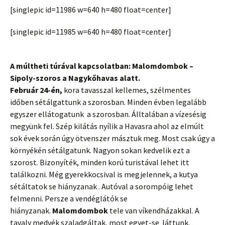
[singlepic id=11986 w=640 h=480 float=center]
[singlepic id=11985 w=640 h=480 float=center]
A múltheti túrával kapcsolatban: Malomdombok –
Sipoly-szoros a Nagykőhavas alatt.
Február 24-én,
kora tavasszal kellemes, szélmentes
időben sétálgattunk a szorosban. Minden évben legalább
egyszer ellátogatunk a szorosban. Álltalában a vízesésig
megyünk fel. Szép kilátás nyílik a Havasra ahol az elmúlt
sok évek során úgy ötvenszer másztuk meg. Most csak úgy a
környékén sétálgatunk. Nagyon sokan kedvelik ezt a
szorost. Bizonyíték, minden korú turistával lehet itt
találkozni. Még gyerekkocsival is megjelennek, a kutya
sétáltatok se hiányzanak . Autóval a sorompóig lehet
felmenni. Persze a vendéglátók se
hiányzanak.
Malomdombok
tele van víkendházakkal. A
tavaly medvék szaladgáltak, most egyet-se láttunk.