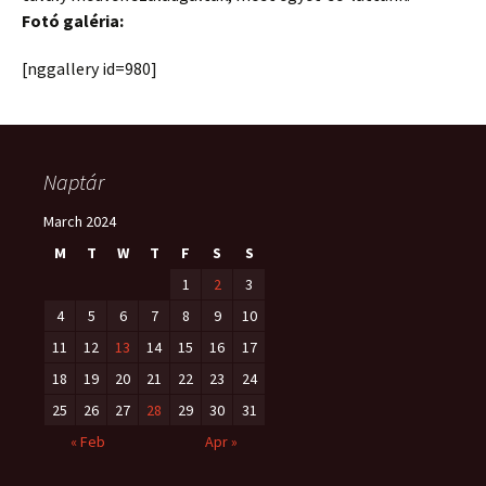
Fotó galéria:
[nggallery id=980]
Naptár
March 2024
M
T
W
T
F
S
S
1
2
3
4
5
6
7
8
9
10
11
12
13
14
15
16
17
18
19
20
21
22
23
24
25
26
27
28
29
30
31
« Feb
Apr »