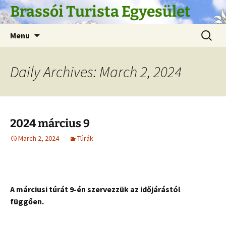
Skip
Brassói Turista Egyesület
to
content
Search
Menu
for:
Daily Archives: March 2, 2024
2024 március 9
March 2, 2024
Túrák
A márciusi túrát 9-én szervezzük az időjárástól
függően.