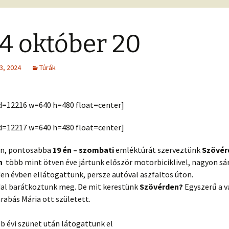
4 október 20
3, 2024
Túrák
 id=12216 w=640 h=480 float=center]
 id=12217 w=640 h=480 float=center]
en, pontosabba
19 én – szombati
emléktúrát szerveztünk
Szövér
en
több mint ötven éve jártunk először motorbiciklivel, nagyon sá
en évben ellátogattunk, persze autóval aszfaltos úton.
dal barátkoztunk meg. De mit kerestünk
Szövérden?
Egyszerű a v
rabás Mária ott született.
bb évi szünet után látogattunk el