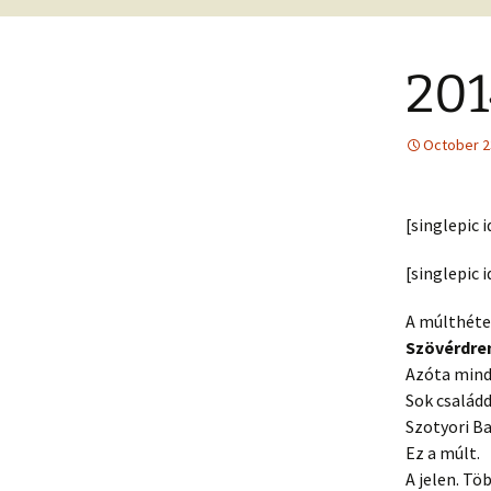
201
October 2
[singlepic
[singlepic
A múlthét
Szövérdr
Azóta mind
Sok család
Szotyori Ba
Ez a múlt.
A jelen. Tö