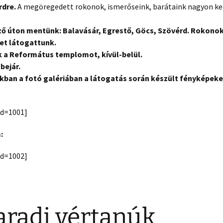
rdre.
A megöregedett rokonok, ismerőseink, barátaink nagyon k
ő úton mentünk: Balavásár, Egrestő, Göcs, Szövérd. Rokonok
et látogattunk.
 a Református templomot, kívül-belül.
s bejár.
kban a fotó galériában a látogatás során készült fényképeke
:
id=1001]
:
y id=1002]
aradi vértanúk