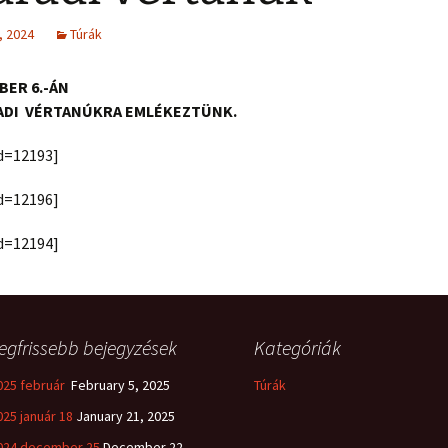
, 2024
Túrák
BER 6.-ÁN
DI
VÉRTANÚKRA EMLÉKEZTÜNK.
id=12193]
id=12196]
id=12194]
egfrissebb bejegyzések
Kategóriák
025 február
February 5, 2025
Túrák
025 január 18
January 21, 2025
024 december 25
December 22,