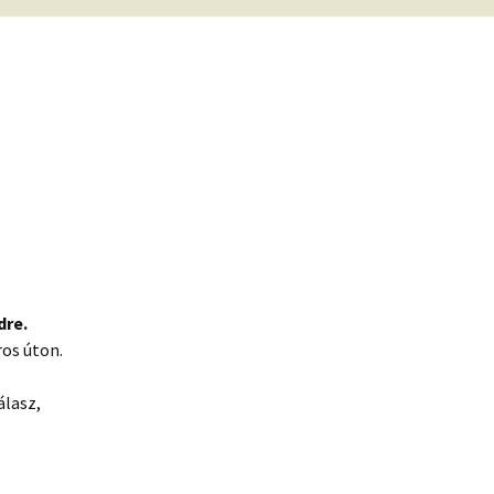
dre.
ros úton.
álasz,