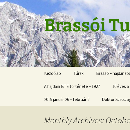
Skip
to
content
Brassói Tu
Kezdőlap
Túrák
Brassó – hajdanáb
A hajdani BTE története – 1927
10 éves a
2019 január 26 – február 2
Doktor Sziksza
Monthly Archives: Octobe