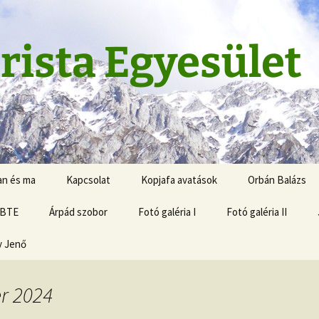
rista Egyesület
an és ma
Kapcsolat
Kopjafa avatások
Orbán Balázs
 BTE
Árpád szobor
Fotó galéria I
Fotó galéria II
y Jenő
r 2024