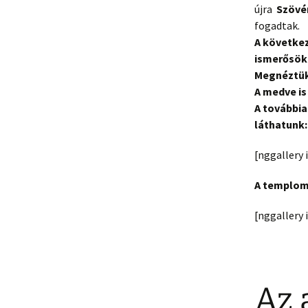
újra
Szövé
fogadtak.
A következ
ismerősök
Megnéztük
A medve i
A továbbia
láthatunk
[nggallery 
A templom
[nggaller
Az 