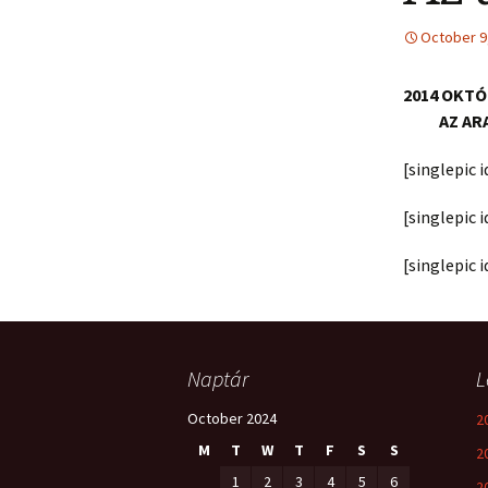
October 9
2014 OKTÓ
AZ ARA
[singlepic 
[singlepic 
[singlepic 
Naptár
L
October 2024
2
M
T
W
T
F
S
S
2
1
2
3
4
5
6
2