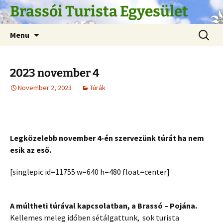
Skip
Brassói Turista Egyesület
to
content
Search
Menu
for:
2023 november 4
November 2, 2023
Túrák
Legközelebb november 4-én szervezünk túrát ha nem
esik az eső.
[singlepic id=11755 w=640 h=480 float=center]
A múltheti túrával kapcsolatban, a Brassó – Pojána.
Kellemes meleg időben sétálgattunk, sok turista