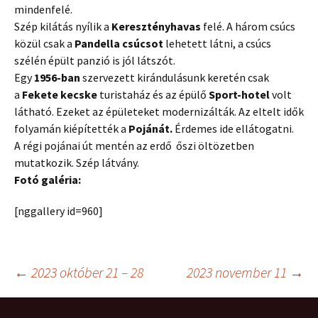
mindenfelé.
Szép kilátás nyílik a
Keresztényhavas
felé. A három csúcs
közül csak a
Pandella csúcsot
lehetett látni, a csúcs
szélén épült panzió is jól látszót.
Egy
1956-ban
szervezett kirándulásunk keretén csak
a
Fekete kecske
turistaház és az épülő
Sport-hotel
volt
látható. Ezeket az épületeket modernizálták. Az eltelt idők
folyamán kiépítették a
Pojánát.
Érdemes ide ellátogatni.
A régi pojánai út mentén az erdő őszi öltözetben
mutatkozik. Szép látvány.
Fotó galéria:
[nggallery id=960]
Post
←
2023 október 21 – 28
2023 november 11
→