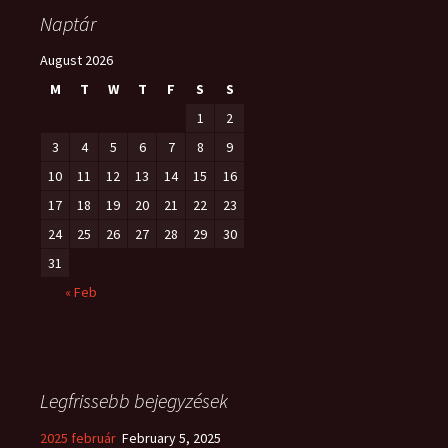
navigation
Naptár
August 2026
M
T
W
T
F
S
S
1
2
3
4
5
6
7
8
9
10
11
12
13
14
15
16
17
18
19
20
21
22
23
24
25
26
27
28
29
30
31
« Feb
Legfrissebb bejegyzések
2025 február
February 5, 2025