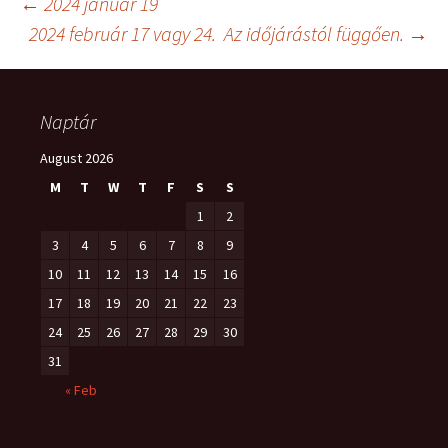
Post
←
2024 január 19
2024 február 17 vagy 24. Az időjárástól függően.
→
navigation
Naptár
August 2026
M
T
W
T
F
S
S
1
2
3
4
5
6
7
8
9
10
11
12
13
14
15
16
17
18
19
20
21
22
23
24
25
26
27
28
29
30
31
« Feb