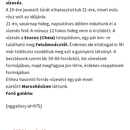
vízesés.
A 19-ére javasolt túrát elhalasztottuk 21-ére, mivel esős
rósz volt az időjárás.
21-én, vasárnap hideg, napsütéses időben indultunk el a
vízesés felé. A mínusz 12 fokos hideg nem is érződött. A
vízesés a
Szoros (Cheia)
településen, egy pár km- re
található meg
Felsőmoécstől.
Érdemes ide ellátogatni. Mi
már többször csodáltuk meg ezt a gyönyörű látványt. A
becslésünk szerin kb. 50-60 forrásból, kis vízesések
formájában, majd megfagyva jön létre, érdekes cseppkövek
formájában.
Ehhez hasonló forrás-vízesést egy pár évvel
ezelőtt
Maroshévízen
láttunk.
Fotó galéria:
[nggallery id=975]