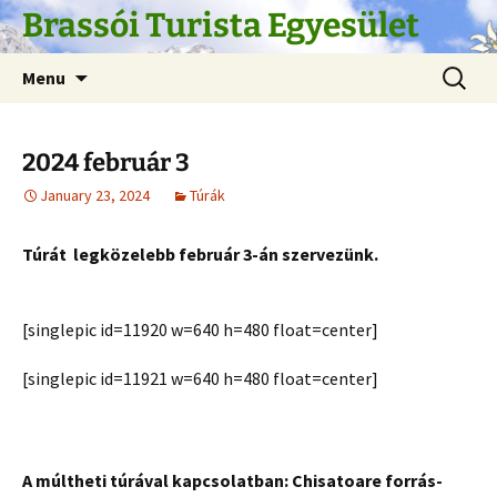
Skip
Brassói Turista Egyesület
to
content
Search
Menu
for:
2024 február 3
January 23, 2024
Túrák
Túrát legközelebb február 3-án szervezünk.
[singlepic id=11920 w=640 h=480 float=center]
[singlepic id=11921 w=640 h=480 float=center]
A múltheti túrával kapcsolatban: Chisatoare forrás-