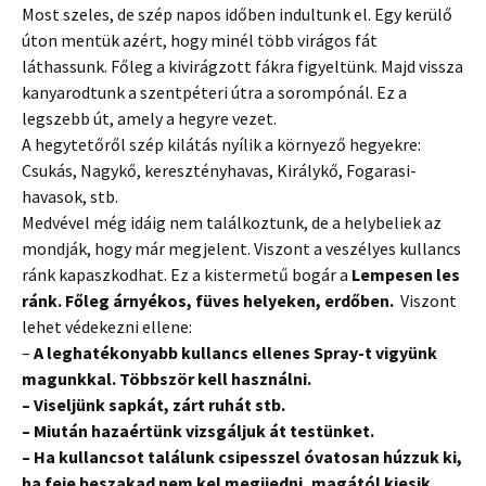
Most szeles, de szép napos időben indultunk el. Egy kerülő
úton mentük azért, hogy minél több virágos fát
láthassunk. Főleg a kivirágzott fákra figyeltünk. Majd vissza
kanyarodtunk a szentpéteri útra a sorompónál. Ez a
legszebb út, amely a hegyre vezet.
A hegytetőről szép kilátás nyílik a környező hegyekre:
Csukás, Nagykő, keresztényhavas, Királykő, Fogarasi-
havasok, stb.
Medvével még idáig nem találkoztunk, de a helybeliek az
mondják, hogy már megjelent. Viszont a veszélyes kullancs
ránk kapaszkodhat. Ez a kistermetű bogár a
Lempesen les
ránk. Főleg árnyékos, füves helyeken, erdőben.
Viszont
lehet védekezni ellene:
–
A leghatékonyabb kullancs ellenes Spray-t vigyünk
magunkkal. Többször kell használni.
– Viseljünk sapkát, zárt ruhát stb.
– Miután hazaértünk vizsgáljuk át testünket.
– Ha kullancsot találunk csipesszel óvatosan húzzuk ki,
ha feje beszakad nem kel megijedni, magától kiesik.