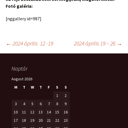
Fotó galéria:
[nggallery id=987]
Post
←
2024 április 12 -19
2024 április 19 – 26
→
navigation
Naptár
August 2026
M
T
W
T
F
S
S
1
2
3
4
5
6
7
8
9
10
11
12
13
14
15
16
17
18
19
20
21
22
23