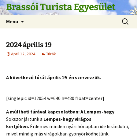
Skip
Brassói Turista Egyesület
to
content
Search
Menu
for:
2024 április 19
April 12, 2024
Túrák
A következő túrát április 19-én szervezzük.
[singlepic id=12054 w=640 h=480 float=center]
A múltheti túrával kapcsolatban: A Lempes-hegy
Sokszor jártunk a
Lempes-hegy virágos
kertjében.
Érdemes minden nyári
hónapban ide kirándulni,
mivel mindig más virágokban gyönyörködhetünk.