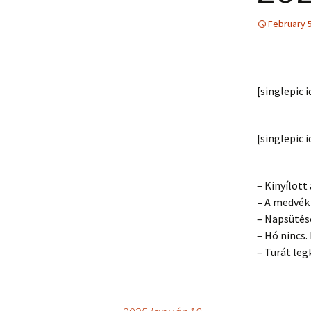
February 5
[singlepic
[singlepic
– Kinyílott 
–
A medvék 
– Napsütése
– Hó nincs.
– Turát leg