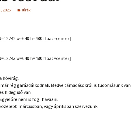
, 2025
Túrák
 id=12242 w=640 h=480 float=center]
 id=12243 w=640 h=480 float=center]
a hóvirág.
már rég garázdálkodnak. Medve támadásokról is tudomásunk van
s hideg idő van.
 Egyelőre nem is fog havazni.
közelebb márciusban, vagy áprilisban szervezünk.