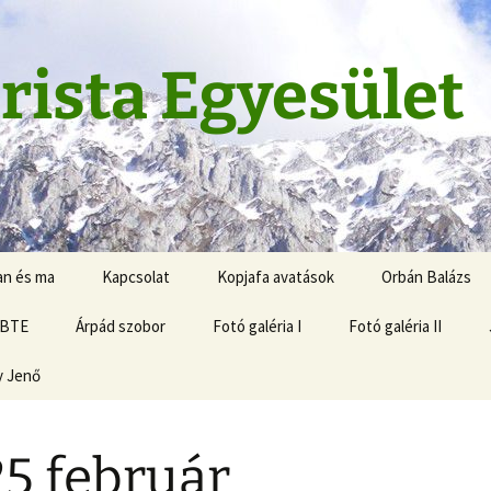
rista Egyesület
an és ma
Kapcsolat
Kopjafa avatások
Orbán Balázs
 BTE
Árpád szobor
Fotó galéria I
Fotó galéria II
y Jenő
5 február