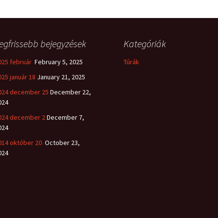
egfrissebb bejegyzések
Kategóriák
025 február
February 5, 2025
Túrák
025 január 18
January 21, 2025
024 december 25
December 22,
024
024 december 2
December 7,
024
014 október 20
October 23,
024