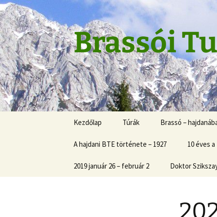
Skip
to
content
Brassói Tu
Kezdőlap
Túrák
Brassó – hajdanáb
A hajdani BTE története – 1927
10 éves a
2019 január 26 – február 2
Doktor Sziksza
202