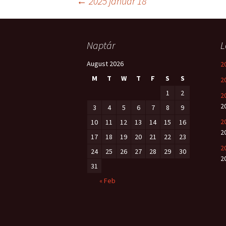
Post
←
2025 január 18
navigation
Naptár
L
August 2026
2
M
T
W
T
F
S
S
2
1
2
2
2
3
4
5
6
7
8
9
2
10
11
12
13
14
15
16
2
17
18
19
20
21
22
23
2
24
25
26
27
28
29
30
2
31
« Feb