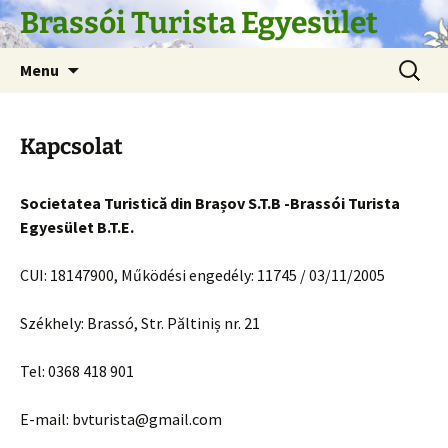
Skip
Brassói Turista Egyesület
to
content
Search
Menu
for:
Kapcsolat
Societatea Turistică din Brașov S.T.B -Brassói Turista
Egyesület B.T.E.
CUI: 18147900, Működési engedély: 11745 / 03/11/2005
Székhely: Brassó, Str. Păltiniș nr. 21
Tel: 0368 418 901
E-mail: bvturista@gmail.com