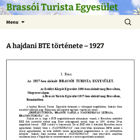
Skip
Brassói Turista Egyesület
to
content
Search
Menu
for:
A hajdani BTE története – 1927