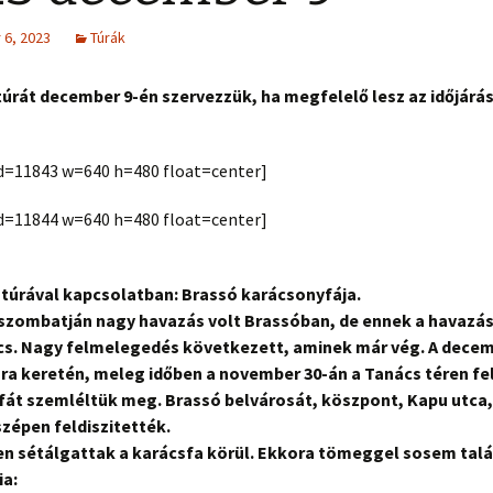
6, 2023
Túrák
túrát december 9-én szervezzük, ha megfelelő lesz az időjárás
 id=11843 w=640 h=480 float=center]
 id=11844 w=640 h=480 float=center]
 túrával kapcsolatban: Brassó karácsonyfája.
 szombatján nagy havazás volt Brassóban, de ennek a havazá
cs. Nagy felmelegedés következett, aminek már vég. A decem
úra keretén, meleg időben a november 30-án a Tanács téren fel
át szemléltük meg. Brassó belvárosát, köszpont, Kapu utca,
tb. szépen feldiszitették.
n sétálgattak a karácsfa körül. Ekkora tömeggel sosem tal
ia: