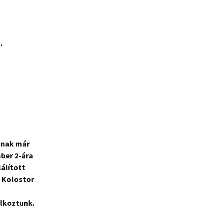
.
snak már
ber 2-ára
álított
 Kolostor
álkoztunk.