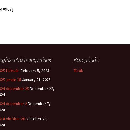
id=967]
egfrissebb bejegyzések
Kategóriák
025 február
February 5, 2025
Túrák
025 január 18
January 21, 2025
024 december 25
December 22,
024
024 december 2
December 7,
024
014 október 20
October 23,
024