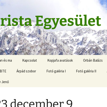
rista Egyesület
an és ma
Kapcsolat
Kopjafa avatások
Orbán Balázs
 BTE
Árpád szobor
Fotó galéria I
Fotó galéria II
y Jenő
3 december 9