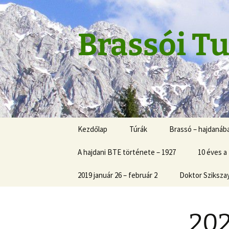
Skip
to
content
Brassói Tu
Kezdőlap
Túrák
Brassó – hajdanáb
A hajdani BTE története – 1927
10 éves a
2019 január 26 – február 2
Doktor Sziksza
202