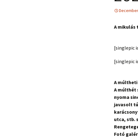
December 
A mikulás 
[singlepic
[singlepic
A múltheti
A múlthét
nyoma sin
javasolt t
karácsonyf
utca, s
Rengetege
Fotó galér