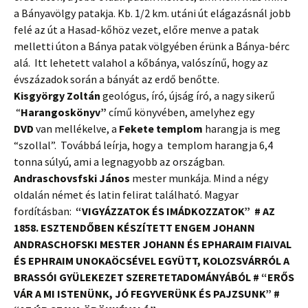
a Bányavölgy patakja. Kb. 1/2 km. utáni út elágazásnál jobb
felé az út a Hasad-kőhöz vezet, előre menve a patak
melletti úton a Bánya patak völgyében érünk a Bánya-bérc
alá. Itt lehetett valahol a kőbánya, valószínű, hogy az
évszázadok során a bányát az erdő benőtte.
Kisgyörgy Zoltán
geológus, író, újság író, a nagy sikerű
“
Harangoskönyv”
című könyvében, amelyhez egy
DVD
van mellékelve, a
Fekete templom
harangja is meg
“szollal”. Továbbá leírja, hogy a templom harangja 6,4
tonna súlyú, ami a legnagyobb az országban.
Andraschovsfski János
mester munkája. Mind a négy
oldalán német és latin felirat található. Magyar
fordításban:
“VIGYÁZZATOK ÉS IMÁDKOZZATOK” # AZ
1858. ESZTENDŐBEN KÉSZÍTETT ENGEM JOHANN
ANDRASCHOFSKI MESTER JOHANN ÉS EPHARAIM FIAIVAL
ÉS EPHRAIM UNOKAÖCSÉVEL EGYÜTT, KOLOZSVÁRRÓL A
BRASSÓI GYÜLEKEZET SZERETETADOMÁNYÁBÓL # “ERŐS
VÁR A MI ISTENÜNK, JÓ FEGYVERÜNK ÉS PAJZSUNK” #