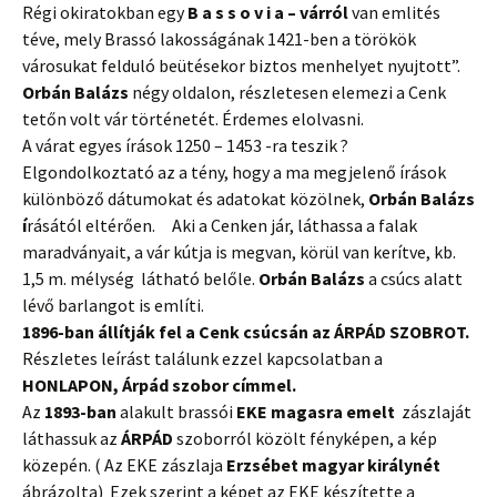
Régi okiratokban egy
B a s s o v i a – várról
van emlités
téve, mely Brassó lakosságának 1421-ben a törökök
városukat felduló beütésekor biztos menhelyet nyujtott”.
Orbán Balázs
négy oldalon, részletesen elemezi a Cenk
tetőn volt vár történetét. Érdemes elolvasni.
A várat egyes írások 1250 – 1453 -ra teszik ?
Elgondolkoztató az a tény, hogy a ma megjelenő írások
különböző dátumokat és adatokat közölnek,
Orbán Balázs
í
rásától eltérően. Aki a Cenken jár, láthassa a falak
maradványait, a vár kútja is megvan, körül van kerítve, kb.
1,5 m. mélység látható belőle.
Orbán Balázs
a csúcs alatt
lévő barlangot is említi.
1896-ban állítják fel a Cenk csúcsán az ÁRPÁD SZOBROT.
Részletes leírást találunk ezzel kapcsolatban a
HONLAPON, Árpád szobor címmel.
Az
1893-ban
alakult brassói
EKE magasra emelt
zászlaját
láthassuk az
ÁRPÁD
szoborról közölt fényképen, a kép
közepén. ( Az EKE zászlaja
Erzsébet magyar királynét
ábrázolta) Ezek szerint a képet az EKE készítette a