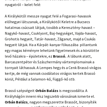
nyugatról – kelet felé:
A Királykötől messze nyugat felé a Fogarasi-havasok
előhegyei látszanak, a Királykötől Keletre a Bucsecs
hatalmas csúcsait látjuk, tovább a Keresztény-havast –
Nagykő-havast, Csuklyont, Baj-hegységet, Vajda-havast,
Grohotis hegyeit, Tatár-havast, Zăganut, majd a Csukás
hegyeit látjuk. Ha a Kárpát-kanyar fókuszába pillantunk
egy magas kéményre lehetünk figyelmesek és a körülötte
levő házakra – épületekre, ez
Brassó.
A lábunk alatt,
Barcaszentpéter és Szászhermány vártemplomainak a
tornyait láthassuk. A Lempes hegy és a Cenk Brassó virágos
kertje, de még vannak csodálatos virágos kertek Brassó
körül, Például a Salamon-kő, Függő-kő stb.
Brassó szépségeit
Orbán Balázs
is megcsodálta. A
Királyhágón inneni rész legszebb városának ismerte el.
Orbán Balázs
, nagyon megszerette Brassót, bizonyíték