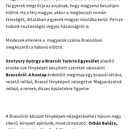
fiú gyerek megtiltja az anyának, hogy magyarul beszéljen
előtte. Ha a férj magyar, akkor a megbecsüli román
feleségét, általában a gyerek magyar iskolába kerül. Persze
tudunk tisztességes vegyes házasságról is.
Mindezek ellenére a magyarok száma Brassóban
megközelíti a háború előttit.
Szotyory György
a Brassói Turista Egyesület
alapító
elnöke sok fényképet készített szeretet városáról
Brassóról. A honlap
érdeklőit meghívja egy brassói sétára,
vezető nélkül, Brassó fényképeit nézegetve. Magyarázatok
nélkül, a remek, díszes épületekre figyelve.
A Brassóról készült fényképek nézegetéséhez három nagy
sikerű könyvet ajánlunk, mind útmutató :
Orbán Balázs,