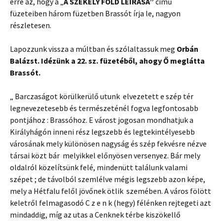
erre az, hogy a „
A SZÉKELY FÖLD LEÍRÁSA”
című
füzeteiben három füzetben Brassót írja le, nagyon
részletesen.
Lapozzunk vissza a múltban és szólaltassuk meg
Orbán
Balázst. Idézünk a 22. sz. füzetéből, ahogy Ő meglátta
Brassót.
„ Barczaságot körülkerülő utunk elvezetett e szép tér
legnevezetesebb és természeténél fogva legfontosabb
pontjához : Brassóhoz. E várost jogosan mondhatjuk a
Királyhágón inneni rész legszebb és legtekintélyesebb
városának mely különösen nagyság és szép fekvésre nézve
társai közt bár melyikkel előnyösen versenyez. Bár mely
oldalról közelítsünk felé, mindenütt találunk valami
szépet ; de távolból szemlélve mégis legszebb azon képe,
mely a Hétfalu felől jövőnek ötlik szemében. A város fölött
keletről felmagasodó C z e n k (hegy) félénken rejtegeti azt
mindaddig, míg az utas a Cenknek térbe kiszökellő