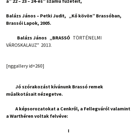
a” 22 – 23 – 24-es” számú füzeteit,
Balázs János – Petki Judit, „Kő kövön” Brassóban,
Brassói Lapok, 2005.
Balázs János „BRASSÓ
TÖRTÉNELMI
VÁROSKALAUZ” 2013.
[nggallery id=260]
Jó szórakozást kívánunk Brassó remek
műalkotásait nézegetve.
A képsorozatokat a Cenkről, a Fellegváról valamint
a Warthéren voltak felvéve:
I