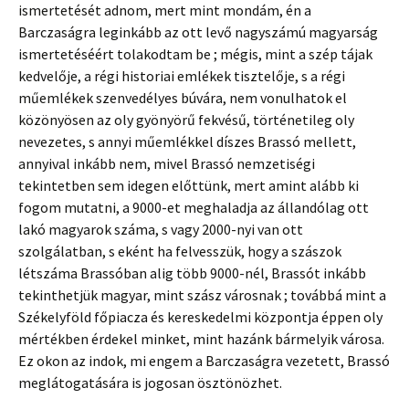
ismertetését adnom, mert mint mondám, én a
Barczaságra leginkább az ott levő nagyszámú magyarság
ismertetéséért tolakodtam be ; mégis, mint a szép tájak
kedvelője, a régi historiai emlékek tisztelője, s a régi
műemlékek szenvedélyes búvára, nem vonulhatok el
közönyösen az oly gyönyörű fekvésű, történetileg oly
nevezetes, s annyi műemlékkel díszes Brassó mellett,
annyival inkább nem, mivel Brassó nemzetiségi
tekintetben sem idegen előttünk, mert amint alább ki
fogom mutatni, a 9000-et meghaladja az állandólag ott
lakó magyarok száma, s vagy 2000-nyi van ott
szolgálatban, s eként ha felvesszük, hogy a szászok
létszáma Brassóban alig több 9000-nél, Brassót inkább
tekinthetjük magyar, mint szász városnak ; továbbá mint a
Székelyföld főpiacza és kereskedelmi központja éppen oly
mértékben érdekel minket, mint hazánk bármelyik városa.
Ez okon az indok, mi engem a Barczaságra vezetett, Brassó
meglátogatására is jogosan ösztönözhet.