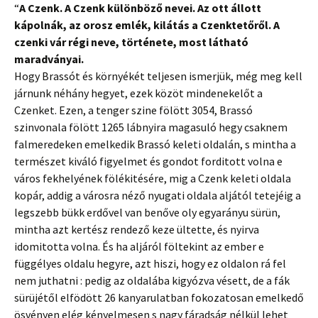
“
A Czenk. A Czenk különböző nevei. Az ott állott
kápolnák, az orosz emlék, kilátás a Czenktetőről. A
czenki vár régi neve, története, most látható
maradványai.
Hogy Brassót és környékét teljesen ismerjük, még meg kell
járnunk néhány hegyet, ezek közöt mindenekelőt a
Czenket. Ezen, a tenger szine fölött 3054, Brassó
szinvonala fölött 1265 lábnyira magasuló hegy csaknem
falmeredeken emelkedik Brassó keleti oldalán, s mintha a
természet kiváló figyelmet és gondot forditott volna e
város fekhelyének fölékitésére, mig a Czenk keleti oldala
kopár, addig a városra néző nyugati oldala aljától tetejéig a
legszebb bükk erdővel van benőve oly egyarányu sürün,
mintha azt kertész rendező keze ültette, és nyirva
idomitotta volna. És ha aljáról föltekint az ember e
függélyes oldalu hegyre, azt hiszi, hogy ez oldalon rá fel
nem juthatni : pedig az oldalába kigyózva vésett, de a fák
sürüjétől elfödött 26 kanyarulatban fokozatosan emelkedő
ösvényen elég kényelmesen s nagy fáradság nélkül lehet