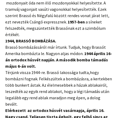
mozdonyait óda nem illő mozdonyokkal helyesítette. A
tramváj vagonjait vasúti vagonokkal helyesítették. Ezek
szerint Brassó és Négyfalú között rendes vonat járat lett,
ezt nevezték Csángó expressznek.
1957-ben
a síneket
felszedték, megszüntették Brassónak ezt a szimbólum
értékét.
1944, BRASSÓ BOMBÁZÁSA.
Brassó bombázássáról már írtunk. Tudjuk, hogy Brassót
Amerika bombázta le. Nagyon aljas módon.
1944 április 16-
án ortodox húsvét napján. A második bomba támadás
május 6-án volt.
Térjünk vissza 1944-re. Brassó lakossága tudta,hogy
bombázni fognak. Felkészültek a bombázásra, a kertekben
több bunkert ástak. Az élelmesebbek a házak ablakairól,
leszedték az egyik rend ablakot, hogy a légi támadás után
legalább egy rend ablak maradjon meg épen, a dolog
bevált.
Elérkezett az ortodox húsvét vasárnapja, április 16.
Nagy csend. Teljesen tiszta égbolt, egy felhő sincs az