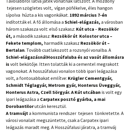
Távolabbról látva játék vonatnak látszott. A mozdony
tejesen szögletes volt, vígan pöfékelve, éles hangon
sípolva húzta a kis vagonkákat.
1892 március 7-én
indították el. A fő állomása a
Schiel-elágazás,
a városban
három szakasza volt: első szakasz:
Kút utca
–
Rezsökör
út,
a második szakasz:
Rezsökör út
Kolostor utca –
Fekete templom,
harmadik szakasz
Rezsökör út –
Bertalan
. Tovább csatlakozott a rozsnyói vonalba. A
Schiel-elágazásnál
Hosszúfaluba és az vasút állomásra
is
volt bekötője. Itten tolatták ki a cementel megrakott
vagonokat. A
hosszúfalusi vonalon több ipari leágazása
volt, a fontosabbakat említve:
Krügler Cementgyár,
Schmidt Téglagyár, Metrom gyár, Honterus Üveggyár,
Honterus Astra, Czell Sörgyár. A Kút utcában
is volt egy
ipari leágazása a
Carpatex posztó gyárba, a mai
Dorobantilor
utcán keresztül.
A tramvájt
a kommunista rendszer tejesen tönkretette. A
városi vonalait megszüntette, csak a Carpatex ipari
leágazás maradt meg. A Hosszúfalusi járatra, a tramváj