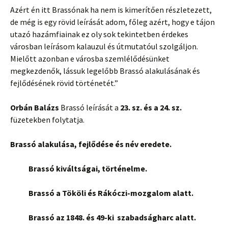
Azért én itt Brassónak ha nem is kimerítően részletezett,
de még is egy rövid leírását adom, főleg azért, hogy e tájon
utazó hazámfiainak ez oly sok tekintetben érdekes
városban leírásom kalauzul és útmutatóul szolgáljon.
Mielőtt azonban e városba szemlélődésünket
megkezdenők, lássuk legelőbb Brassó alakulásának és
fejlődésének rövid történetét.”
Orbán Balázs
Brassó leírását a
23. sz. és a 24. sz.
füzetekben folytatja.
Brassó alakulása, fejlődése és név eredete.
Brassó kiváltságai, történelme.
Brassó a Tököli és Rákóczi-mozgalom alatt.
Brassó az 1848. és 49-ki szabadságharc alatt.