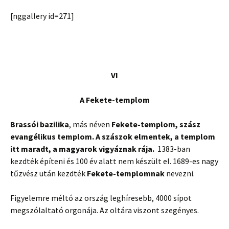
[nggallery id=271]
VI
A Fekete-templom
Brassói bazilika
, más néven
Fekete-templom, szász
evangélikus templom. A szászok elmentek, a templom
itt maradt, a magyarok vigyáznak rája.
1383-ban
kezdték építeni és 100 év alatt nem készült el. 1689-es nagy
tűzvész után kezdték
Fekete-templomnak
nevezni.
Figyelemre méltó az ország leghíresebb, 4000 sípot
megszólaltató orgonája. Az oltára viszont szegényes.