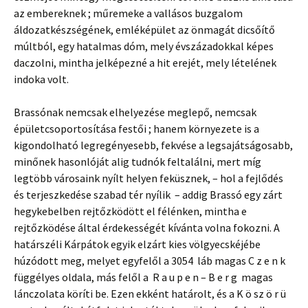
az embereknek ; műremeke a vallásos buzgalom
áldozatkészségének, emléképület az önmagát dicsőítő
múltból, egy hatalmas dóm, mely évszázadokkal képes
daczolni, mintha jelképezné a hit erejét, mely lételének
indoka volt.
Brassónak nemcsak elhelyezése meglepő, nemcsak
épületcsoportosítása festői ; hanem környezete is a
kigondolható legregényesebb, fekvése a legsajátságosabb,
minőnek hasonlóját alig tudnók feltalálni, mert míg
legtöbb városaink nyílt helyen feküsznek, – hol a fejlődés
és terjeszkedése szabad tér nyílik – addig Brassó egy zárt
hegykebelben rejtőzködött el félénken, mintha e
rejtőzködése által érdekességét kívánta volna fokozni. A
határszéli Kárpátok egyik elzárt kies völgyecskéjébe
húzódott meg, melyet egyfelől a 3054 láb magas C z e n k
függélyes oldala, más felől a R a u p e n – B e r g magas
lánczolata köríti be. Ezen ekként határolt, és a K ö sz ö r ü