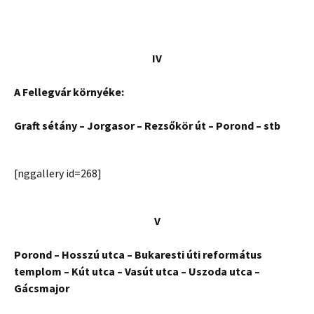
IV
A Fellegvár környéke:
Graft sétány – Jorgasor – Rezsőkör út – Porond – stb
[nggallery id=268]
V
Porond – Hosszú utca – Bukaresti úti református
templom – Kút utca – Vasút utca – Uszoda utca –
Gácsmajor