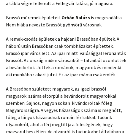
a tábla végre felkerült a Fellegvár falára, jó magasra.
Brassó műremek épületeit
Orbán Balázs
is megcsodálta.
Nem hiába nevezte Brassót gyönyörű városnak.
A remek-csodás épületek a hajdani Brassóban épültek. A
háború után Brassóban csak tömbházakat építettek.
Brassó ipar város lett. Az ipar miatt valósággal lerohanták
Brassót. Az ország miden városaiból – falvaiból özönlöttek
a bevándorlok. Jöttek a románok, magyarok és mindenki
aki munkához akart jutni. Ez az ipar máma csak emlék.
A Brassóban született magyarok, az igazi brassói
magyarok száma eltörpül a bevándorolt magyarokkal
szemben. Sajnos, nagyon sokan kivándoroltak főleg
Magyarországra. A vegyes házasságok száma is megnőtt,
főleg a lányok házasodnak román férfiakkal. Tudunk
olyanokról, ahol a férj megtiltja a feleségének, hogy
magyarul beszéljen, de olyanról is tudunk ahol általában a