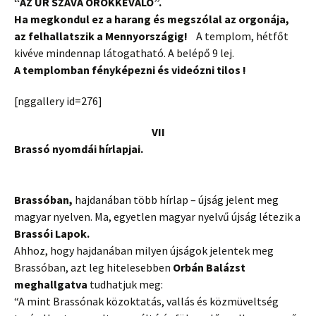
“AZ ÚR SZAVA ÖRÖKKÉVALÓ”.
Ha megkondul ez a harang és megszólal az orgonája,
az felhallatszik a Mennyországig!
A templom, hétfőt
kivéve mindennap látogatható. A belépő 9 lej.
A templomban fényképezni és videózni tilos !
[nggallery id=276]
VII
Brassó nyomdái hírlapjai.
Brassóban,
hajdanában több hírlap – újság jelent meg
magyar nyelven. Ma, egyetlen magyar nyelvű újság létezik a
Brassói Lapok.
Ahhoz, hogy hajdanában milyen újságok jelentek meg
Brassóban, azt leg hitelesebben
Orbán Balázst
meghallgatva
tudhatjuk meg:
“A mint Brassónak közoktatás, vallás és közmüveltség