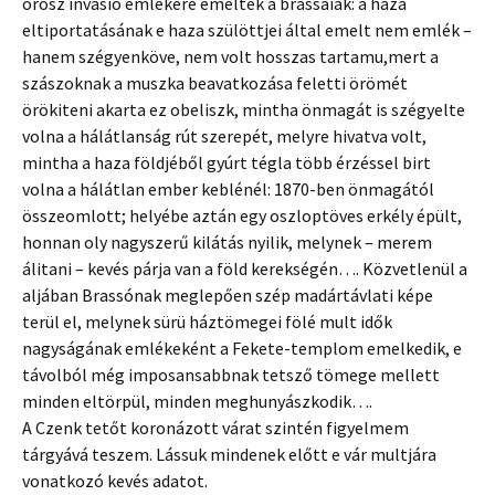
orosz invasio emlékére emeltek a brassaiak: a haza
eltiportatásának e haza szülöttjei által emelt nem emlék –
hanem szégyenköve, nem volt hosszas tartamu,mert a
szászoknak a muszka beavatkozása feletti örömét
örökiteni akarta ez obeliszk, mintha önmagát is szégyelte
volna a hálátlanság rút szerepét, melyre hivatva volt,
mintha a haza földjéből gyúrt tégla több érzéssel birt
volna a hálátlan ember keblénél: 1870-ben önmagától
összeomlott; helyébe aztán egy oszloptöves erkély épült,
honnan oly nagyszerű kilátás nyilik, melynek – merem
álitani – kevés párja van a föld kerekségén…. Közvetlenül a
aljában Brassónak meglepően szép madártávlati képe
terül el, melynek sürü háztömegei fölé mult idők
nagyságának emlékeként a Fekete-templom emelkedik, e
távolból még imposansabbnak tetsző tömege mellett
minden eltörpül, minden meghunyászkodik….
A Czenk tetőt koronázott várat szintén figyelmem
tárgyává teszem. Lássuk mindenek előtt e vár multjára
vonatkozó kevés adatot.