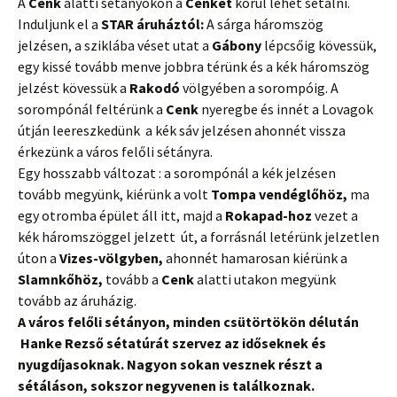
A
Cenk
alatti sétányokon a
Cenket
körül lehet sétálni.
Induljunk el a
STAR áruháztól:
A sárga háromszög
jelzésen, a sziklába véset utat a
Gábony
lépcsőig kövessük,
egy kissé tovább menve jobbra térünk és a kék háromszög
jelzést kövessük a
Rakodó
völgyében a sorompóig. A
sorompónál feltérünk a
Cenk
nyeregbe és innét a Lovagok
útján leereszkedünk a kék sáv jelzésen ahonnét vissza
érkezünk a város felőli sétányra.
Egy hosszabb változat : a sorompónál a kék jelzésen
tovább megyünk, kiérünk a volt
Tompa vendéglőhöz,
ma
egy otromba épület áll itt, majd a
Rokapad-hoz
vezet a
kék háromszöggel jelzett út, a forrásnál letérünk jelzetlen
úton a
Vizes-völgyben,
ahonnét hamarosan kiérünk a
Slamnkőhöz,
tovább a
Cenk
alatti utakon megyünk
tovább az áruházig.
A város felőli sétányon, minden csütörtökön délután
Hanke Rezső sétatúrát szervez az időseknek és
nyugdíjasoknak. Nagyon sokan vesznek részt a
sétáláson, sokszor negyvenen is találkoznak.