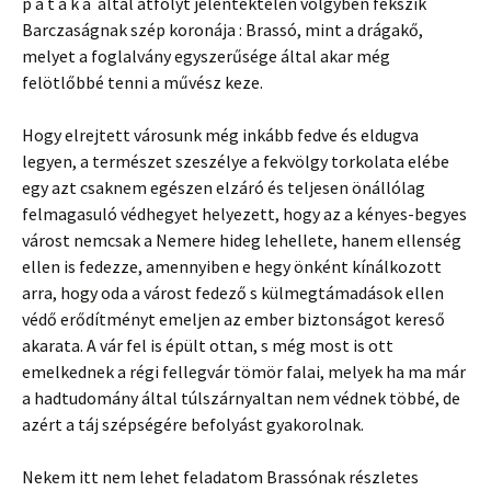
p a t a k a által átfolyt jelentéktelen völgyben fekszik
Barczaságnak szép koronája : Brassó, mint a drágakő,
melyet a foglalvány egyszerűsége által akar még
felötlőbbé tenni a művész keze.
Hogy elrejtett városunk még inkább fedve és eldugva
legyen, a természet szeszélye a fekvölgy torkolata elébe
egy azt csaknem egészen elzáró és teljesen önállólag
felmagasuló védhegyet helyezett, hogy az a kényes-begyes
várost nemcsak a Nemere hideg lehellete, hanem ellenség
ellen is fedezze, amennyiben e hegy önként kínálkozott
arra, hogy oda a várost fedező s külmegtámadások ellen
védő erődítményt emeljen az ember biztonságot kereső
akarata. A vár fel is épült ottan, s még most is ott
emelkednek a régi fellegvár tömör falai, melyek ha ma már
a hadtudomány által túlszárnyaltan nem védnek többé, de
azért a táj szépségére befolyást gyakorolnak.
Nekem itt nem lehet feladatom Brassónak részletes