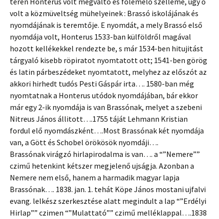
terén Honterus volt megváltó és fölemelő szelleme, ugy ő
volt a közmüveltség mühelyeinek : Brassó iskolájának és
nyomdájának is teremtője. E nyomdát, a mely Brassó első
nyomdája volt, Honterus 1533-ban külföldről magával
hozott kellékekkel rendezte be, s már 1534-ben hitujitást
tárgyaló kisebb röpiratot nyomtatott ott; 1541-ben görög
és latin párbeszédeket nyomtatott, melyhez az előszót az
akkori hirhedt tudós Pesti Gáspár irta…. 1580-ban még
nyomtatnak a Honterus utódok nyomdájában, bár ekkor
már egy 2-ik nyomdája is van Brassónak, melyet a szebeni
Nitreus János állitott….1755 táját Lehmann Kristian
fordul elő nyomdászként….Most Brassónak két nyomdája
van, a Gött és Schobel örökösök nyomdáji….
Brassónak virágzó hirlapirodalma is van…. a “”Nemere””
czimű hetenkint kétszer megjelenő ujságja. Azonban a
Nemere nem első, hanem a harmadik magyar lapja
Brassónak…. 1838. jan. 1. tehát Köpe János mostani ujfalvi
evang. lelkész szerkesztése alatt megindult a lap “”Erdélyi
Hirlap”” czimen “”Mulattató”” czimű melléklappal….1838