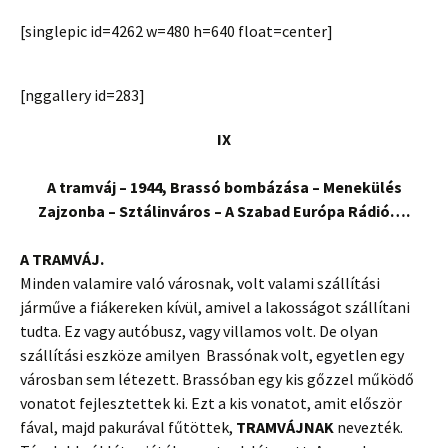
[singlepic id=4262 w=480 h=640 float=center]
[nggallery id=283]
IX
A tramváj – 1944, Brassó bombázása – Menekülés
Zajzonba – Sztálinváros – A Szabad Európa Rádió….
A TRAMVÁJ.
Minden valamire való városnak, volt valami szállítási
járműve a fiákereken kívül, amivel a lakosságot szállítani
tudta. Ez vagy autóbusz, vagy villamos volt. De olyan
szállítási eszköze amilyen Brassónak volt, egyetlen egy
városban sem létezett. Brassóban egy kis gőzzel működő
vonatot fejlesztettek ki. Ezt a kis vonatot, amit először
fával, majd pakurával fűtöttek,
TRAMVÁJNAK
nevezték.