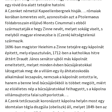
egy rövid óra alatt tetejére hatolni.
A Czenket németül Kapeellenbergnek hivják…. rómaiak
korában ismeretes volt, azonositván azt a Ptolemaeus
földabroszain előjövő Monts Cinummal s ebből
származtatják e hegy Zinne nevét, melyet sokáig viselt, s
melyből magyar elnevezése is (Czenk) kétségtelenül
származik.
1696-ban magister Heiehim a Zinne tetejére egy kápolnát
épitett, mely elpusztulván, 1712-ben a katholikus hitre
áttért Draudt János senátor ujból más kápolnát
emeltetett, melyet minden évben búcsújáratokkal
látogattak meg: de a villám egy ily áhitatoskodás
alkalmával lecsapván, nemcsak a kápolnát ontotta le,
hanem a benne levő búcsújárókból is többet megölt, miért
az elöiéletes nép a búcsújáratokkal felhagyott, s a kápolna
villámsujtotta falai szétporlottak….
A Czenk tetőcsucsát koronázott kápolna helyén most egy
idomtalan tégla diszgúla (obeliszk) áll, melyet 1849-ben az