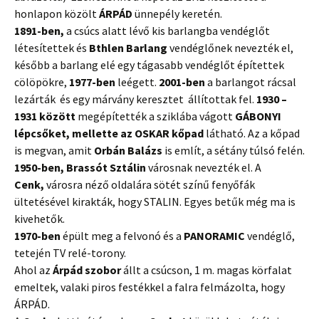
honlapon közölt
ÁRPÁD
ünnepély keretén.
1891-ben,
a csúcs alatt lévő kis barlangba vendéglőt
létesítettek és
Bthlen Barlang
vendéglőnek nevezték el,
később a barlang elé egy tágasabb vendéglőt építettek
cölöpökre,
1977-ben
leégett.
2001-ben
a barlangot rácsal
lezárták és egy márvány keresztet állítottak fel.
1930 –
1931 között
megépítették a sziklába vágott
GÁBONYI
lépcsőket, mellette az OSKAR kőpad
látható. Az a kőpad
is megvan, amit
Orbán Balázs
is említ, a sétány túlsó felén.
1950-ben, Brassót Sztálin
városnak nevezték el. A
Cenk,
városra néző oldalára sötét színű fenyőfák
ültetésével kirakták, hogy STALIN. Egyes betűk még ma is
kivehetők.
1970-ben
épült meg a felvonó és a
PANORAMIC
vendéglő,
tetején TV relé-torony.
Ahol az
Árpád szobor
állt a csúcson, 1 m. magas körfalat
emeltek, valaki piros festékkel a falra felmázolta, hogy
ÁRPÁD.