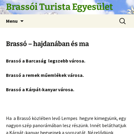
Skip
Brassói Turista Egyesület
to
content
Search
Menu
for:
Brassó – hajdanában és ma
Brassó a Barcaság legszebb városa.
Brassó a remek műemlékek városa.
Brassó a Kárpát-kanyar városa.
Ha a Brassó közlében levő Lempes hegyre kimegyünk, egy
nagyon szép panorámában lesz részünk. Innét beláthatjuk
a Kárpát-kanyar hegyeinek a sorozatát. Nézelődjünk