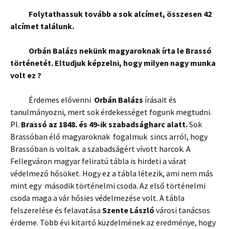
Folytathassuk tovább a sok alcímet, összesen 42
alcímet találunk.
Orbán Balázs nekünk magyaroknak írta le Brassó
történetét. Eltudjuk képzelni, hogy milyen nagy munka
volt ez ?
Érdemes elővenni
Orbán Balázs
írásait és
tanulmányozni, mert sok érdekességet fogunk megtudni.
Pl.
Brassó az 1848. és 49-ik szabadságharc alatt.
Sok
Brassóban élő magyaroknak fogalmuk sincs arról, hogy
Brassóban is voltak. a szabadságért vívott harcok. A
Fellegváron magyar feliratú tábla is hirdeti a várat
védelmező hősöket. Hogy ez a tábla létezik, ami nem más
mint egy második történelmi csoda. Az első történelmi
csoda maga a vár hősies védelmezése volt. A tábla
felszerelése és felavatása
Szente László
városi tanácsos
érdeme. Több évi kitartó küzdelmének az eredménye, hogy