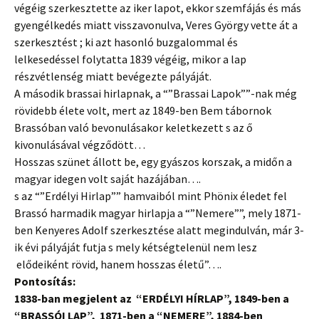
végéig szerkesztette az iker lapot, ekkor szemfájás és más
gyengélkedés miatt visszavonulva, Veres György vette át a
szerkesztést ; ki azt hasonló buzgalommal és
lelkesedéssel folytatta 1839 végéig, mikor a lap
részvétlenség miatt bevégezte pályáját.
A második brassai hirlapnak, a “”Brassai Lapok””-nak még
rövidebb élete volt, mert az 1849-ben Bem tábornok
Brassóban való bevonulásakor keletkezett s az ő
kivonulásával végződött…
Hosszas szünet állott be, egy gyászos korszak, a midőn a
magyar idegen volt saját hazájában….
s az “”Erdélyi Hirlap”” hamvaiból mint Phönix éledet fel
Brassó harmadik magyar hirlapja a “”Nemere””, mely 1871-
ben Kenyeres Adolf szerkesztése alatt megindulván, már 3-
ik évi pályáját futja s mely kétségtelenül nem lesz
elődeiként rövid, hanem hosszas életű”….
Pontosítás:
1838-ban megjelent az “ERDÉLYI HÍRLAP”, 1849-ben a
“BRASSÓI LAP”, 1871-ben a “NEMERE”, 1884-ben