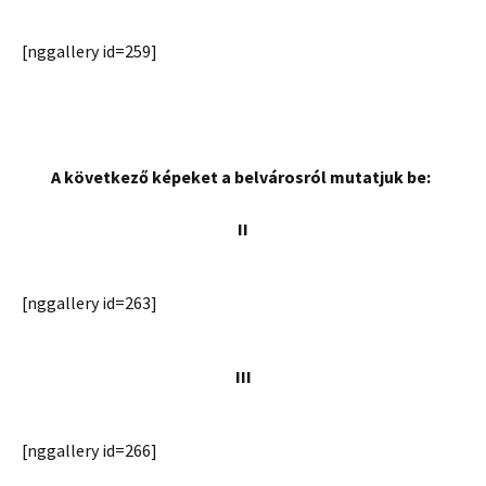
[nggallery id=259]
A következő képeket a belvárosról mutatjuk be:
II
[nggallery id=263]
III
[nggallery id=266]