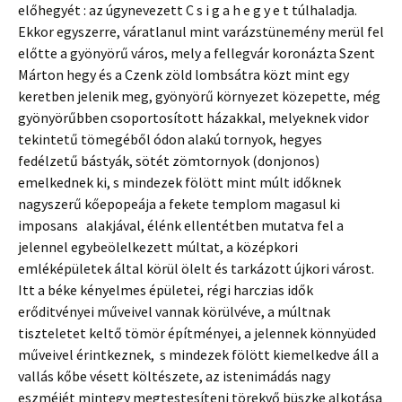
előhegyét : az úgynevezett C s i g a h e g y e t túlhaladja.
Ekkor egyszerre, váratlanul mint varázstünemény merül fel
előtte a gyönyörű város, mely a fellegvár koronázta Szent
Márton hegy és a Czenk zöld lombsátra közt mint egy
keretben jelenik meg, gyönyörű környezet közepette, még
gyönyörűbben csoportosított házakkal, melyeknek vidor
tekintetű tömegéből ódon alakú tornyok, hegyes
fedélzetű bástyák, sötét zömtornyok (donjonos)
emelkednek ki, s mindezek fölött mint múlt időknek
nagyszerű kőepopeája a fekete templom magasul ki
imposans alakjával, élénk ellentétben mutatva fel a
jelennel egybeölelkezett múltat, a középkori
emléképületek által körül ölelt és tarkázott újkori várost.
Itt a béke kényelmes épületei, régi harczias idők
erőditvényei műveivel vannak körülvéve, a múltnak
tiszteletet keltő tömör építményei, a jelennek könnyüded
műveivel érintkeznek, s mindezek fölött kiemelkedve áll a
vallás kőbe vésett költészete, az istenimádás nagy
eszméjét mintegy megtestesíteni törekvő büszke alkotása