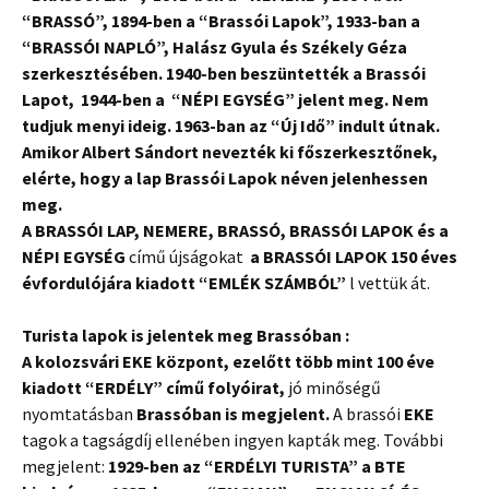
“BRASSÓ”, 1894-ben a “Brassói Lapok”, 1933-ban a
“BRASSÓI NAPLÓ”, Halász Gyula és Székely Géza
szerkesztésében. 1940-ben beszüntették a Brassói
Lapot, 1944-ben a “NÉPI EGYSÉG” jelent meg.
Nem
tudjuk menyi ideig. 1963-ban az “Új Idő” indult útnak.
Amikor Albert Sándort nevezték ki főszerkesztőnek,
elérte, hogy a lap Brassói Lapok néven jelenhessen
meg.
A BRASSÓI LAP, NEMERE, BRASSÓ, BRASSÓI LAPOK és a
NÉPI EGYSÉG
című újságokat
a BRASSÓI LAPOK 150 éves
évfordulójára kiadott “EMLÉK SZÁMBÓL”
l vettük át.
Turista lapok is jelentek meg Brassóban :
A kolozsvári EKE központ, ezelőtt több mint 100 éve
kiadott “ERDÉLY” című folyóirat,
jó minőségű
nyomtatásban
Brassóban is megjelent.
A brassói
EKE
tagok a tagságdíj ellenében ingyen kapták meg. További
megjelent:
1929-ben az “ERDÉLYI TURISTA” a BTE