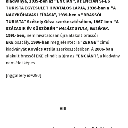
kiadványa, 1935-ben az “ENCIAN”, az ENCIAN SÍ-ÉS
TURISTA EGYESÜLET HIVATALOS LAPJA, 1936-ban a “A
NAGYKŐHAVAS LEÍRÁSA”, 1939-ben a “BRASSÓI
TURISTA” Székely Géza szerkesztésében, 1967-ben “A
SZÁZADIK ÉV KÜSZÖBÉN”
HALÁSZ GYULA, EMLÉKEK.
1991-ben,
nem hivatalosan újra alakult brassói
EKE
osztály,
1996-ban
megjelenteti a “
ZERGE”
című
kiadványát
Kovács Attila
szerkesztésében. A
2006-ban
alakult brassói
EKE
elindítja újra az
“ENCIÁNT’,
a kiadvány
nem életképes.
[nggallery id=280]
VIII