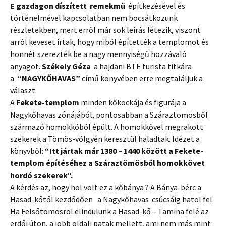
E gazdagon díszített remekmű
építkezésével és
történelmével kapcsolatban nem bocsátkozunk
részletekben, mert erről már sok leírás létezik, viszont
arról keveset írtak, hogy miből építették a templomot és
honnét szerezték be a nagy mennyiségű hozzávaló
anyagot.
Székely Géza
a hajdani BTE
turista
titkára
a
“NAGYKŐHAVAS”
című könyvében erre megtaláljuk a
választ.
A
Fekete-templom
minden kőkockája és figurája a
Nagykőhavas zónájából, pontosabban a Száraztömösből
származó homokköböl épült. A homokkővel megrakott
szekerek a Tömös-völgyén keresztül haladtak. Idézet a
könyvből:
“Itt jártak már 1380 – 1440 között a Fekete-
templom építéséhez a Száraztömösből homokkövet
hordó szekerek”.
A kérdés az, hogy hol volt ez a kőbánya ? A Bánya-bérc a
Hasad-kőtől kezdődően a Nagykőhavas
csúcsáig hatol fel.
Ha Felsőtömösröl elindulunk a Hasad-kő – Tamina felé az
erdői úton, a jobb oldali patak mellett, ami nem más mint