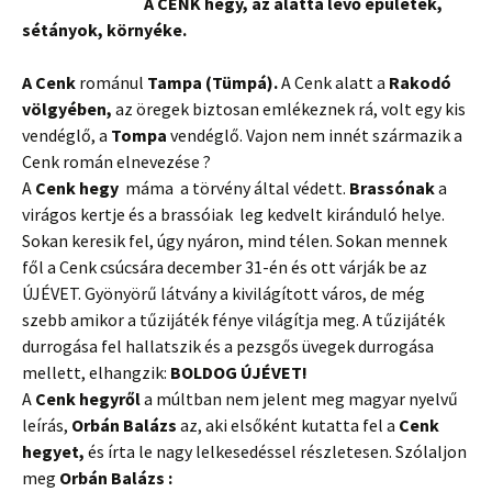
A CENK hegy, az alatta levő épületek,
sétányok, környéke.
A Cenk
románul
Tampa (Tümpá).
A Cenk alatt a
Rakodó
völgyében,
az öregek biztosan emlékeznek rá, volt egy kis
vendéglő, a
Tompa
vendéglő. Vajon nem innét származik a
Cenk román elnevezése ?
A
Cenk hegy
máma
a törvény által védett.
Brassónak
a
virágos kertje és a brassóiak leg kedvelt kiránduló helye.
Sokan keresik fel, úgy nyáron, mind télen. Sokan mennek
fől a Cenk csúcsára december 31-én és ott várják be az
ÚJÉVET. Gyönyörű látvány a kivilágított város, de még
szebb amikor a tűzijáték fénye világítja meg. A tűzijáték
durrogása fel hallatszik és a pezsgős üvegek durrogása
mellett, elhangzik:
BOLDOG ÚJÉVET!
A
Cenk hegyről
a múltban nem jelent meg magyar nyelvű
leírás,
Orbán Balázs
az, aki elsőként kutatta fel a
Cenk
hegyet,
és
írta le nagy lelkesedéssel részletesen. Szólaljon
meg
Orbán Balázs :