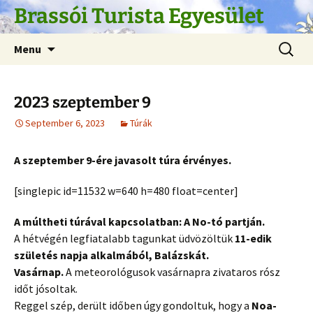
Skip
Brassói Turista Egyesület
to
content
Search
Menu
for:
2023 szeptember 9
September 6, 2023
Túrák
A szeptember 9-ére javasolt túra érvényes.
[singlepic id=11532 w=640 h=480 float=center]
A múltheti túrával kapcsolatban: A No-tó partján.
A hétvégén legfiatalabb tagunkat üdvözöltük
11-edik
születés napja alkalmából, Balázskát.
Vasárnap.
A meteorológusok vasárnapra zivataros rósz
időt jósoltak.
Reggel szép, derült időben úgy gondoltuk, hogy a
Noa-