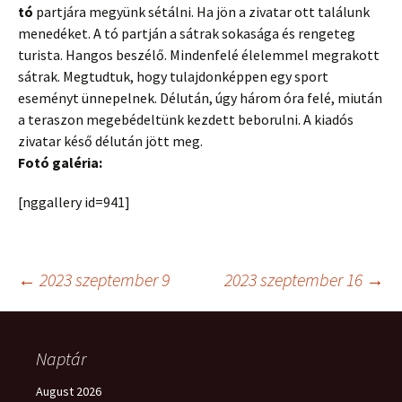
tó
partjára megyünk sétálni. Ha jön a zivatar ott találunk
menedéket. A tó partján a sátrak sokasága és rengeteg
turista. Hangos beszélő. Mindenfelé élelemmel megrakott
sátrak. Megtudtuk, hogy tulajdonképpen egy sport
eseményt ünnepelnek. Délután, úgy három óra felé, miután
a teraszon megebédeltünk kezdett beborulni. A kiadós
zivatar késő délután jött meg.
Fotó galéria:
[nggallery id=941]
Post
←
2023 szeptember 9
2023 szeptember 16
→
navigation
Naptár
August 2026