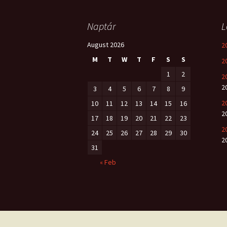
navigation
Naptár
L
August 2026
2
M
T
W
T
F
S
S
2
1
2
2
2
3
4
5
6
7
8
9
2
10
11
12
13
14
15
16
2
17
18
19
20
21
22
23
2
24
25
26
27
28
29
30
2
31
« Feb