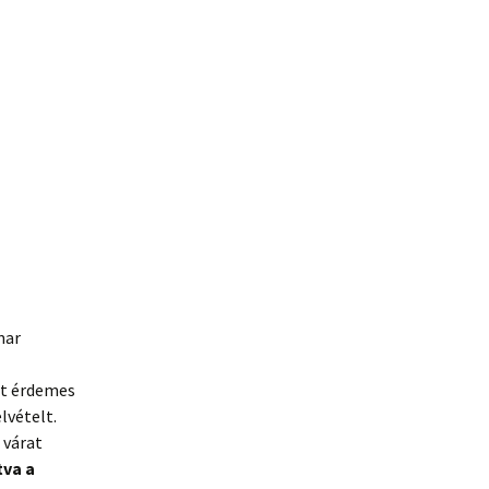
mar
ért érdemes
lvételt.
 várat
tva a