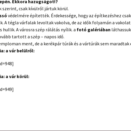
epén. Ekkora hazugságot!?
 szerint, csak kívülről jártuk körül.
ssó
védelmére építették. Érdekessége, hogy az építkezéshez csak
. A tégla várfalak levoltak vakolva, de az idők folyamán a vakolat
 hullik. A városra szép rálátás nyílik. a
fotó galériában
láthassuk
vább tartott a szép – napos idő.
temploman ment, de a kerékpár túrák és a vártúrák sem maradtak e
a: a vár belülről:
id=948]
a: a vár körül:
id=949]