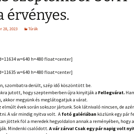
a érvényes.
 28, 2023
Túrák
 id=11634 w=640 h=480 float=center]
 id=11635 w=640 h=480 float=center]
n, szombatra derült, szép idő köszöntött be.
ra jutott, hogy szeptemberben újra kinyitják a
Fellegvárat.
Ha
, akkor megyünk és meglátogatjuk a várat.
z elmúlt évek során sokszor jártunk. Sok látnivaló nincsen, de az
i. A vár mindig nyitva volt. A
fotó galériában
közlünk egy pár fe
an jöttek föl a meredek hegyoldalon annak a reményében, hogy a
lják. Mindenki csalódott.
A vár zárva!
Csak egy pár napig volt nyi