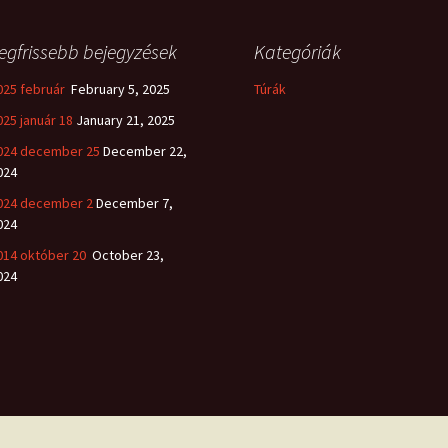
egfrissebb bejegyzések
Kategóriák
025 február
February 5, 2025
Túrák
025 január 18
January 21, 2025
024 december 25
December 22,
024
024 december 2
December 7,
024
014 október 20
October 23,
024