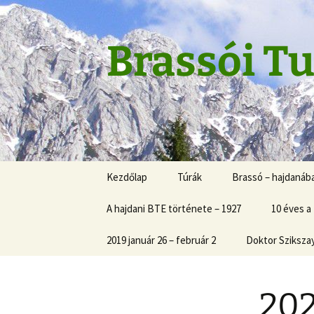
Skip
to
content
Brassói Tu
Kezdőlap
Túrák
Brassó – hajdanáb
A hajdani BTE története – 1927
10 éves a
2019 január 26 – február 2
Doktor Sziksza
202