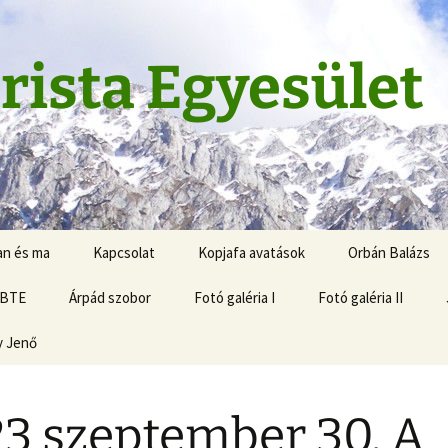
rista Egyesület
an és ma
Kapcsolat
Kopjafa avatások
Orbán Balázs
 BTE
Árpád szobor
Fotó galéria I
Fotó galéria II
y Jenő
3 szeptember 30. A