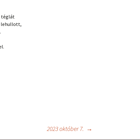
 téglát
 lehullott,
.
l.
2023 október 7.
→