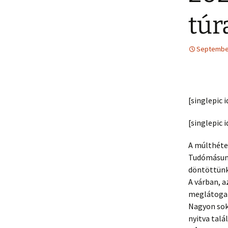
túr
September
[singlepic
[singlepic
A múlthéte
Tudómásunk
döntöttünk
A várban, a
meglátogatn
Nagyon sok
nyitva talá