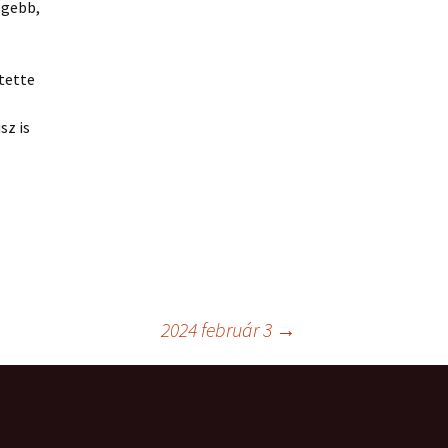
egebb,
tette
sz is
2024 február 3
→