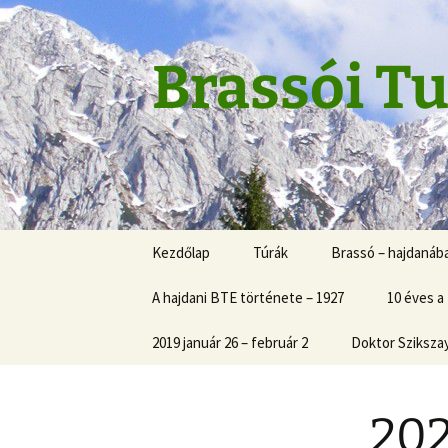
Skip
to
content
Brassói Tu
Kezdőlap
Túrák
Brassó – hajdanáb
A hajdani BTE története – 1927
10 éves a
2019 január 26 – február 2
Doktor Sziksza
202