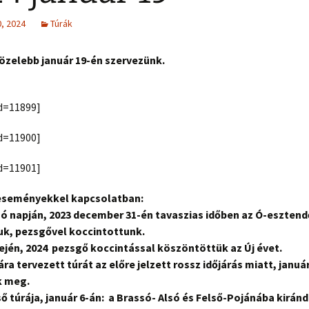
, 2024
Túrák
özelebb január 19-én szervezünk.
id=11899]
id=11900]
id=11901]
 eseményekkel kapcsolatban:
só napján, 2023 december 31-én tavaszias időben az Ó-esztend
uk, pezsgővel koccintottunk.
ején, 2024 pezsgő koccintással köszöntöttük az Új évet.
ára tervezett túrát az előre jelzett rossz időjárás miatt, januá
k meg.
lső túrája, január 6-án: a Brassó- Alsó és Felső-Pojánába kirán