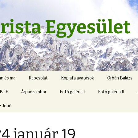
rista Egyesület
an és ma
Kapcsolat
Kopjafa avatások
Orbán Balázs
 BTE
Árpád szobor
Fotó galéria I
Fotó galéria II
y Jenő
4 január 19