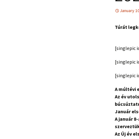
January 10
Túrát legk
[singlepic 
[singlepic 
[singlepic 
A múltévi
Az év utol
búcsúztat
Január els
A január 8-
szerveztü
Az Új év e