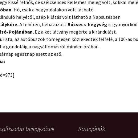
 egy kissé felhős, de szélcsendes kellemes meleg volt, sokkal mel
sóban.
Hó, csak a hegyoldalakon volt látható.
iinduló helyétől, szép kilátás volt látható a Napsütésben
rálykőre.
A fehéren, behavazott
Búcsecs-hegység
is gyönyörköd
lsó-Pojánában.
Ez a két látvány megérte a kirándulást.
urista
, az autóbuszok tömegesen közlekedtek felfelé, a 100-as bu
t a gondoláig a nagyállomásról minden órában.
sárnap egésznap esett az eső.
ia:
id=973]
egfrissebb bejegyzések
Kategóriák