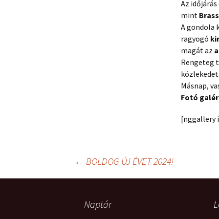
Az időjárás
mint
Bras
A gondola k
ragyogó
ki
magát az
a
Rengeteg
t
közlekedet
Másnap, va
Fotó galér
[nggallery 
Post
←
BOLDOG ÚJ ÉVET 2024!
navigation
Naptár
L