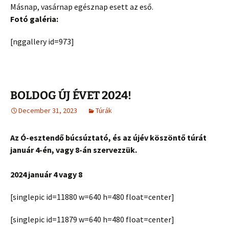
Másnap, vasárnap egésznap esett az eső.
Fotó galéria:
[nggallery id=973]
BOLDOG ÚJ ÉVET 2024!
December 31, 2023
Túrák
Az Ó-esztendő búcsúztató, és az újév köszöntő túrát
január 4-én, vagy 8-án szervezzük.
2024 január 4 vagy 8
[singlepic id=11880 w=640 h=480 float=center]
[singlepic id=11879 w=640 h=480 float=center]