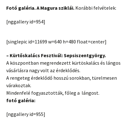
Fotó galéria. A Magura sziklái.
Korábbi felvételek:
[nggallery id=954]
[singlepic id=11699 w=640 h=480 float=center]
– Kürtőskalács Fesztivál: Sepsiszentgyörgy.
A köszpontban megrendezett kürtöskalács és lángos
vásárlásra nagy volt az érdeklődés.
A rengeteg érdeklődő hosszú sorokban, türelmesen
várakoztak.
Mindenfelé fogyasztották, főleg a lángost.
fotó galéria:
[nggallery id=955]