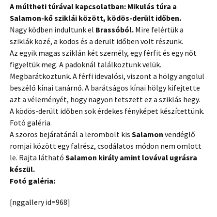
A múltheti túrával kapcsolatban: Mikulás túra a
Salamon-kő sziklái között, ködös-derült időben.
Nagy ködben indultunk el
Brassóból.
Mire felértük a
sziklák közé, a ködös és a derült időben volt részünk.
Az egyik magas sziklán két személy, egy férfit és egy nőt
figyeltük meg. A padoknál találkoztunk velük.
Megbarátkoztunk. A férfi idevalósi, viszont a hölgy angolul
beszélő kínai tanárnő. A barátságos kínai hölgy kifejtette
azt a véleményét, hogy nagyon tetszett ez a sziklás hegy.
A ködös-derült időben sok érdekes fényképet készítettünk.
Fotó galéria.
A szoros bejáratánál a lerombolt kis
Salamon
vendéglő
romjai között egy falrész, csodálatos módon nem omlott
le. Rajta látható
Salamon király amint lovával ugrásra
készül.
Fotó galéria:
[nggallery id=968]