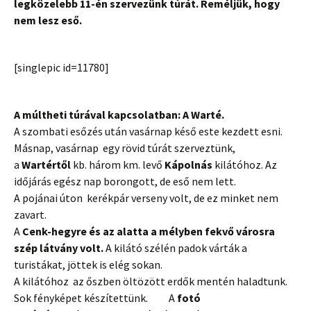
legközelebb 11-én szervezünk túrát. Reméljük, hogy
nem lesz eső.
[singlepic id=11780]
A múltheti túrával kapcsolatban: A Warté.
A szombati esőzés után vasárnap késő este kezdett esni.
Másnap, vasárnap egy rövid túrát szerveztünk,
a
Wartértől
kb. három km. levő
Kápolnás
kilátóhoz. Az
időjárás egész nap borongott, de eső nem lett.
A pojánai úton kerékpár verseny volt, de ez minket nem
zavart.
A
Cenk-hegyre és az alatta a mélyben fekvő városra
szép látvány volt.
A kilátó szélén padok várták a
turistákat, jöttek is elég sokan.
A kilátóhoz az őszben öltözött erdők mentén haladtunk.
Sok fényképet készítettünk. A
fotó