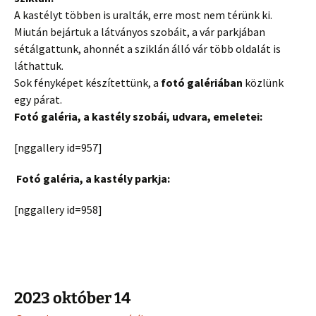
A kastélyt többen is uralták, erre most nem térünk ki.
Miután bejártuk a látványos szobáit, a vár parkjában
sétálgattunk, ahonnét a sziklán álló vár több oldalát is
láthattuk.
Sok fényképet készítettünk, a
fotó galériában
közlünk
egy párat.
Fotó galéria, a kastély szobái, udvara, emeletei:
[nggallery id=957]
Fotó galéria, a kastély parkja:
[nggallery id=958]
2023 október 14