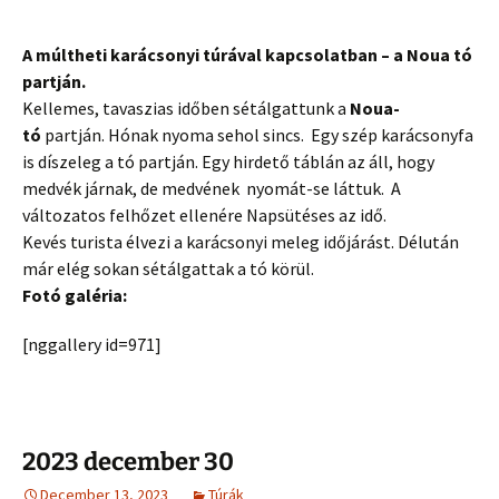
A múltheti karácsonyi túrával kapcsolatban – a Noua tó
partján.
Kellemes, tavaszias időben sétálgattunk a
Noua-
tó
partján. Hónak nyoma sehol sincs. Egy szép karácsonyfa
is díszeleg a tó partján. Egy hirdető táblán az áll, hogy
medvék járnak, de medvének nyomát-se láttuk. A
változatos felhőzet ellenére Napsütéses az idő.
Kevés
turista
élvezi a karácsonyi meleg időjárást. Délután
már elég sokan sétálgattak a tó körül.
Fotó galéria:
[nggallery id=971]
2023 december 30
December 13, 2023
Túrák