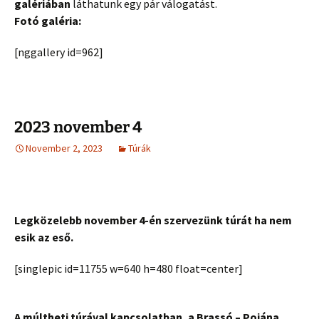
galériában
láthatunk egy pár válogatást.
Fotó galéria:
[nggallery id=962]
2023 november 4
November 2, 2023
Túrák
Legközelebb november 4-én szervezünk túrát ha nem
esik az eső.
[singlepic id=11755 w=640 h=480 float=center]
A múltheti túrával kapcsolatban, a Brassó – Pojána.