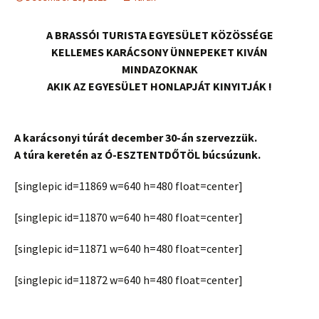
A BRASSÓI TURISTA EGYESÜLET KÖZÖSSÉGE
KELLEMES KARÁCSONY ÜNNEPEKET KIVÁN
MINDAZOKNAK
AKIK AZ EGYESÜLET HONLAPJÁT KINYITJÁK
!
A karácsonyi túrát december 30-án szervezzük.
A túra keretén az Ó-ESZTENTDŐTÖL búcsúzunk.
[singlepic id=11869 w=640 h=480 float=center]
[singlepic id=11870 w=640 h=480 float=center]
[singlepic id=11871 w=640 h=480 float=center]
[singlepic id=11872 w=640 h=480 float=center]