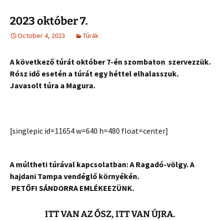
2023 október 7.
October 4, 2023
Túrák
A következő túrát október 7-én szombaton szervezzük.
Rósz idő esetén a túrát egy héttel elhalasszuk.
Javasolt túra a Magura.
[singlepic id=11654 w=640 h=480 float=center]
A múltheti túrával kapcsolatban: A Ragadó-völgy. A
hajdani Tampa vendéglő környékén.
PETŐFI SÁNDORRA EMLÉKEEZÜNK.
ITT VAN AZ ŐSZ, ITT VAN ÚJRA.