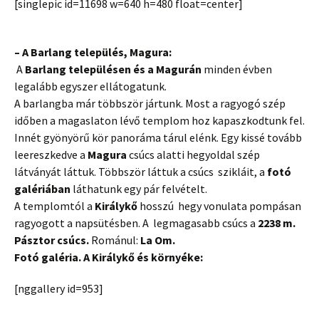
[singlepic id=11698 w=640 h=480 float=center]
– A Barlang település, Magura:
A
Barlang településen és a Magurán
minden évben
legalább egyszer ellátogatunk.
A barlangba már többször jártunk. Most a ragyogó szép
időben a magaslaton lévő templom hoz kapaszkodtunk fel.
Innét gyönyörű kör panoráma tárul elénk. Egy kissé tovább
leereszkedve a
Magura
csúcs alatti hegyoldal szép
látványát láttuk. Többször láttuk a csúcs szikláit, a
fotó
galériában
láthatunk egy pár felvételt.
A templomtól a
Királykő
hosszú hegy vonulata pompásan
ragyogott a napsütésben. A legmagasabb csúcs a
2238 m.
Pásztor csúcs.
Románul:
La Om.
Fotó galéria. A Királykő és környéke:
[nggallery id=953]