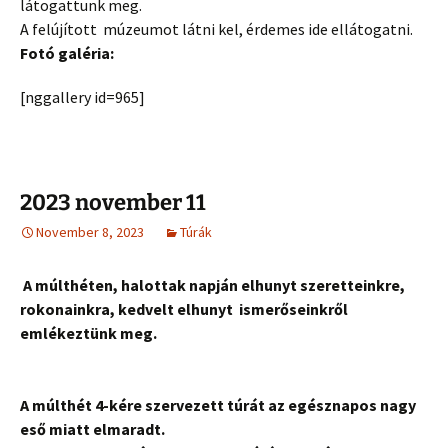
látogattunk meg.
A felújított múzeumot látni kel, érdemes ide ellátogatni.
Fotó galéria:
[nggallery id=965]
2023 november 11
November 8, 2023
Túrák
A múlthéten, halottak napján elhunyt szeretteinkre,
rokonainkra, kedvelt elhunyt ismerőseinkről
emlékeztünk meg.
A múlthét 4-kére szervezett túrát az egésznapos nagy
eső miatt elmaradt.