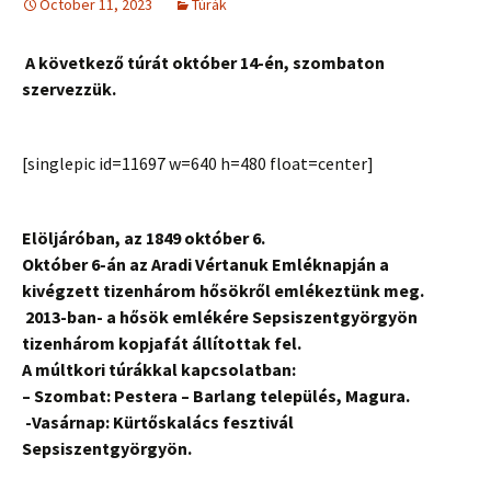
October 11, 2023
Túrák
A következő túrát október 14-én, szombaton
szervezzük.
[singlepic id=11697 w=640 h=480 float=center]
Elöljáróban, az 1849 október 6.
Október 6-án az Aradi Vértanuk Emléknapján a
kivégzett tizenhárom hősökről emlékeztünk meg.
2013-ban- a hősök emlékére Sepsiszentgyörgyön
tizenhárom kopjafát állítottak fel.
A múltkori túrákkal kapcsolatban:
– Szombat: Pestera – Barlang település, Magura.
-Vasárnap: Kürtőskalács fesztivál
Sepsiszentgyörgyön.