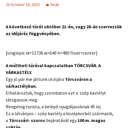
October 18, 2023
Túrák
A következő túrát október 21-én, vagy 28-án szervezzük
az időjárás függvényében.
[singlepic id=11736 w=640 h=480 float=center]
A múltheti túrával kapcsolatban TÖRCSVÁR. A
VÁRKASTÉLY.
Egy jó pár éve jártunk utoljára
Törcsváron a
várkastélyban.
Elhatároztuk, hogy szombaton ezt a szép kastélyt
látogassuk meg.
Rengeteg
turista
, a belépő nyugdíjasoknak 45 lej.
Ez a látványos – szép kastély a középkorból származik,
a
Törcsvári- szoros
bejáratánál egy
100 m. magas
sziklán.