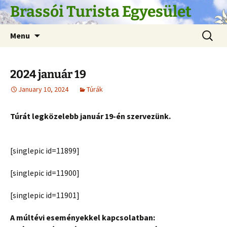
Skip
Brassói Turista Egyesület
to
content
Search
Menu
for:
2024 január 19
January 10, 2024
Túrák
Túrát legközelebb január 19-én szervezünk.
[singlepic id=11899]
[singlepic id=11900]
[singlepic id=11901]
A múltévi eseményekkel kapcsolatban: