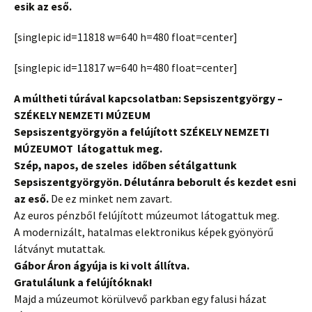
esik az eső.
[singlepic id=11818 w=640 h=480 float=center]
[singlepic id=11817 w=640 h=480 float=center]
A múltheti túrával kapcsolatban: Sepsiszentgyörgy –
SZÉKELY NEMZETI MÚZEUM
Sepsiszentgyörgyön a felújított SZÉKELY NEMZETI
MÚZEUMOT látogattuk meg.
Szép, napos, de szeles időben sétálgattunk
Sepsiszentgyörgyön. Délutánra beborult és kezdet esni
az eső.
De ez minket nem zavart.
Az euros pénzből felújított múzeumot látogattuk meg.
A modernizált, hatalmas elektronikus képek gyönyörű
látványt mutattak.
Gábor Áron ágyúja is ki volt állítva.
Gratulálunk a felújítóknak!
Majd a múzeumot körülvevő parkban egy falusi házat