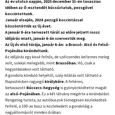
Az év utolsó napján, 2023 december 31-én tavaszias
időben az Ó-esztendőt búcsúztatuk, pezsgővel
koccintottunk.
Január elsején, 2024 pezsgő koccintással
köszöntöttük az Új évet.
A január 8-ára tervezett túrát az előre jelzett rossz
időjárás miatt, január 6-án szerveztük meg.
Az Új év első túrája, január 6-án: a Brassó- Alsó és Felső-
Pojánába kirándultunk.
Az időjárás egy kissé felhős, de szélcsendes kellemes meleg
volt, sokkal melegebb, mint
Brassóban.
Hó, csak a
hegyoldalakon volt látható.
A gondola kiinduló helyétől, szép kilátás volt látható a
Napsütésben ragyogó
királykőre.
A fehéren,
behavazott
Búcsecs-hegység
is gyönyörködtette magát
az
alsó-Pojánában.
Ez a két látvány megérte a kirándulást.
Rengeteg
turista
, az autóbuszok tömegesen közlekedtek
felfelé, a 100-as busz is közlekedett a gondoláig a
nagyállomásról minden órában.