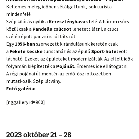
Kellemes meleg időben sétálgattunk, sok turista
mindenfelé.
Szép kilátás nyílik a
Keresztényhavas
felé. A három csúcs
közül csak a
Pandella csúcsot
lehetett látni, a csúcs
szélén épült panzió is jól látszót.
Egy
1956-ban
szervezett kirándulásunk keretén csak
a
Fekete kecske
turistaház és az épülő
Sport-hotel
volt
látható. Ezeket az épületeket modernizálták. Az eltelt idők
folyamán kiépítették a
Pojánát.
Érdemes ide ellátogatni.
A régi pojánai út mentén az erdő őszi öltözetben
mutatkozik. Szép látvány.
Fotó galéria:
[nggallery id=960]
2023 október 21 – 28