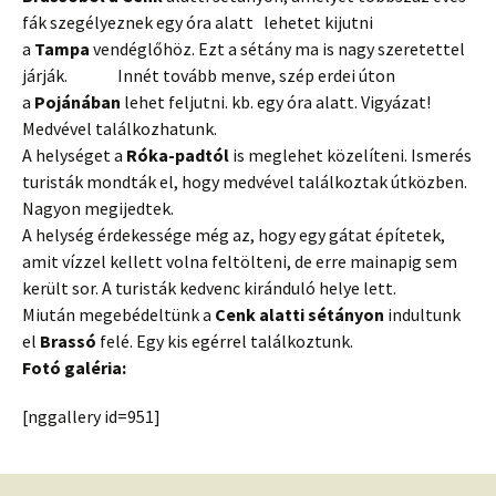
fák szegélyeznek egy óra alatt lehetet kijutni
a
Tampa
vendéglőhöz. Ezt a sétány ma is nagy szeretettel
járják. Innét tovább menve, szép erdei úton
a
Pojánában
lehet feljutni. kb. egy óra alatt. Vigyázat!
Medvével találkozhatunk.
A helységet a
Róka-padtól
is meglehet közelíteni. Ismerés
turisták mondták el, hogy medvével találkoztak útközben.
Nagyon megijedtek.
A helység érdekessége még az, hogy egy gátat építetek,
amit vízzel kellett volna feltölteni, de erre mainapig sem
került sor. A turisták kedvenc kiránduló helye lett.
Miután megebédeltünk a
Cenk alatti sétányon
indultunk
el
Brassó
felé. Egy kis egérrel találkoztunk.
Fotó galéria:
[nggallery id=951]