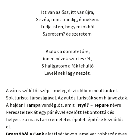
Itt van az ősz, itt van újra,
S szép, mint mindig, énnekem.
Tudja isten, hogy mi okból
Szeretem? de szeretem.
Kiülök a dombtetőre,
innen nézek szerteszét,
S hallgatom a fák lehulló
Levelének lágy neszét.
A város szélétől szép – meleg őszi időben indultunk el.
Sok
turista
társaságával. Az autós turisták sem hiányoztak.
A hajdani
Tampa
vendéglőt, amit
‘Nyúl’
–
Iepure
névre
kereszteltek át egy pár évvel ezelőtt lebontották és
helyette a ma is tartó emeletes épület építése kezdődőt
el.
Brassóból a Cenk
alatti sétányon, amelyet többszáz éves