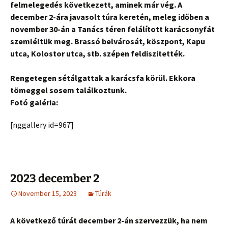
felmelegedés következett, aminek már vég. A
december 2-ára javasolt túra keretén, meleg időben a
november 30-án a Tanács téren felálított karácsonyfát
szemléltük meg. Brassó belvárosát, köszpont, Kapu
utca, Kolostor utca, stb. szépen feldiszitették.
Rengetegen sétálgattak a karácsfa körül. Ekkora
tömeggel sosem találkoztunk.
Fotó galéria:
[nggallery id=967]
2023 december 2
November 15, 2023
Túrák
A következő túrát december 2-án szervezzük, ha nem